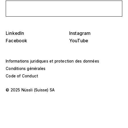
Écris-nous un message
Sélectionnez-en un ou plusieurs
D
O
s
Tribunes, stades et arènes
LinkedIn
Instagram
Sélectionnez une région ou un pays spécifique
D
Facebook
YouTube
Scènes
O
s
Amérique
Structures d'événements
Informations juridiques et protection des données
Conditions générales
Europe
Construction d'un hall
Code of Conduct
Moyen-Orient et Afrique
Constructions spéciales
© 2025 Nüssli (Suisse) SA
Asie et Pacifique
Pavillons et roadshows
Sélectionnez une année ou une plage spécifique
D
Musées et expositions
O
–