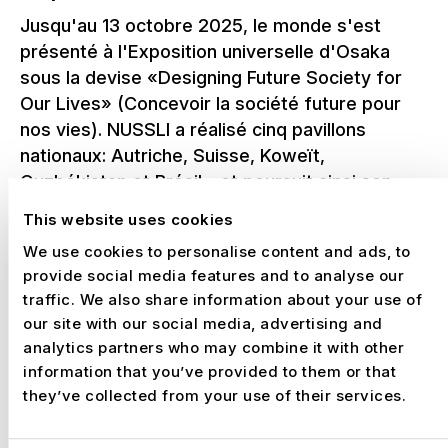
Jusqu'au 13 octobre 2025, le monde s'est
présenté à l'Exposition universelle d'Osaka
sous la devise «Designing Future Society for
Our Lives» (Concevoir la société future pour
nos vies). NUSSLI a réalisé cinq pavillons
nationaux: Autriche, Suisse, Koweït,
Ouzbékistan et Brésil - et poursuit ainsi son
rôle de partenaire fiable lors des expositions
This website uses cookies
universelles.
We use cookies to personalise content and ads, to
provide social media features and to analyse our
En savoir plus sur l'Exposition universelle
traffic. We also share information about your use of
2025 Osaka
our site with our social media, advertising and
analytics partners who may combine it with other
information that you’ve provided to them or that
they’ve collected from your use of their services.
NUSSLI - Ton partenaire pour