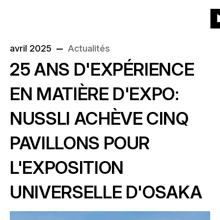
Vers
Vers
Vers
Vers
Menu
Grille
Liste
Projets
(129)
Produits
la
la
le
le
Ve
page
navigation
contenu
bas
la
Produits
avril 2025
Actualités
d'accueil
principale
principal
de
À propos de nous
p
25 ANS D'EXPÉRIENCE
:
la
Quel genre de produit?
d'
page
Année
EN MATIÈRE D'EXPO:
Actualités
Quand?
NUSSLI ACHÈVE CINQ
Emplacement
Carrière
PAVILLONS POUR
Où?
L'EXPOSITION
Contact
UNIVERSELLE D'OSAKA