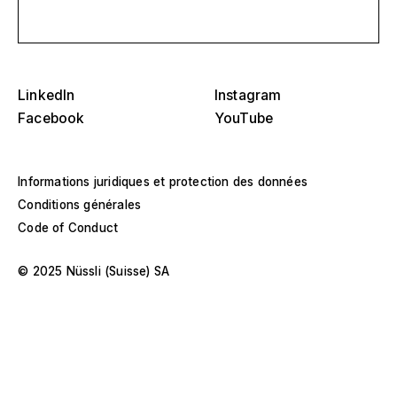
Écris-nous un message
LinkedIn
Instagram
Facebook
YouTube
Sélectionnez-en un ou plusieurs
D
O
Informations juridiques et protection des données
s
Tribunes, stades et arènes
Conditions générales
Code of Conduct
Sélectionnez une région ou un pays spécifique
D
Scènes
O
© 2025 Nüssli (Suisse) SA
s
Amérique
Structures d'événements
Europe
Construction d'un hall
Moyen-Orient et Afrique
Constructions spéciales