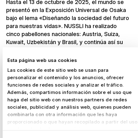
Hasta el 13 de octubre de 2025, el mundo se
presentó en la Exposición Universal de Osaka
bajo el lema «Diseñando la sociedad del futuro
para nuestras vidas». NUSSLI ha realizado
cinco pabellones nacionales: Austria, Suiza,
Kuwait, Uzbekistán y Brasil, y continúa así su
papel de socio fiable en las exposiciones
mundiales.
Esta página web usa cookies
Las cookies de este sitio web se usan para
Más información sobre la Exposición
personalizar el contenido y los anuncios, ofrecer
Universal 2025 de Osaka
funciones de redes sociales y analizar el tráfico.
Además, compartimos información sobre el uso que
haga del sitio web con nuestros partners de redes
sociales, publicidad y análisis web, quienes pueden
combinarla con otra información que les haya
NUSSLI - Su socio para
proporcionado o que hayan recopilado a partir del uso
proyectos Expo
que haya hecho de sus servicios.