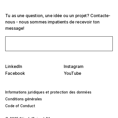
Tu as une question, une idée ou un projet? Contacte-
nous - nous sommes impatients de recevoir ton
message!
Sélectionnez-en un ou plusieurs
D
Écris-nous un message
O
s
Tribunes, stades et arènes
Sélectionnez une région ou un pays spécifique
LinkedIn
Instagram
D
Scènes
Facebook
YouTube
O
s
Amérique
Structures d'événements
Informations juridiques et protection des données
Europe
Construction d'un hall
Conditions générales
Code of Conduct
Moyen-Orient et Afrique
Constructions spéciales