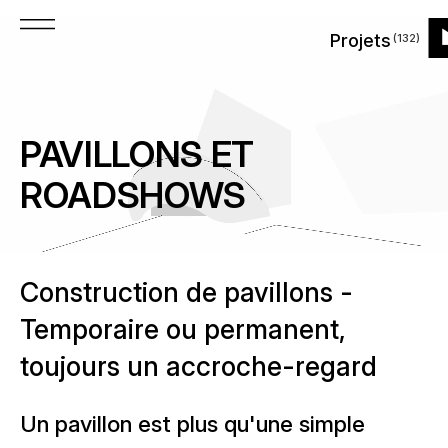
Vers
Vers
Vers
Vers
Menu
Grille
Liste
Projets
(132)
Produits
la
la
le
le
Ve
page
navigation
contenu
bas
la
Produits
d'accueil
principale
principal
de
À propos de nous
p
la
Quel genre de produit?
PAVILLONS ET
d'
page
Année
ROADSHOWS
Actualités
Quand?
Emplacement
Carrière
Construction de pavillons -
Où?
Temporaire ou permanent,
Contact
toujours un accroche-regard
Un pavillon est plus qu'une simple