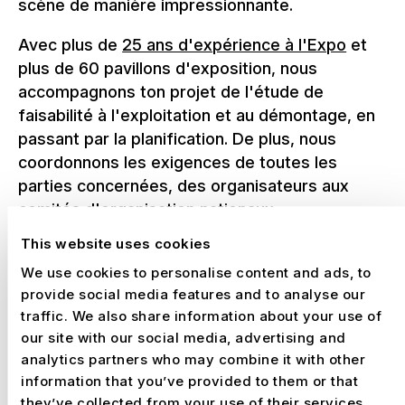
scène de manière impressionnante.
Avec plus de
25 ans d'expérience à l'Expo
et
plus de 60 pavillons d'exposition, nous
accompagnons ton projet de l'étude de
faisabilité à l'exploitation et au démontage, en
passant par la planification. De plus, nous
coordonnons les exigences de toutes les
parties concernées, des organisateurs aux
comités d'organisation nationaux.
This website uses cookies
We use cookies to personalise content and ads, to
Pavillons des sponsors pour les
provide social media features and to analyse our
Jeux Olympiques – Une
traffic. We also share information about your use of
our site with our social media, advertising and
présence de marque au
analytics partners who may combine it with other
rayonnement international
information that you’ve provided to them or that
they’ve collected from your use of their services.