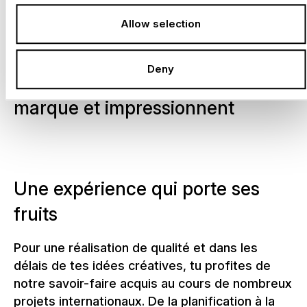
Sotchi, Londres et Pékin.
Allow selection
N
o
u
s
c
o
n
s
t
r
u
i
s
o
n
s
d
e
s
Deny
p
a
v
i
l
l
o
n
s
q
u
i
f
o
n
t
v
i
v
r
e
t
a
m
a
r
q
u
e
e
t
i
m
p
r
e
s
s
i
o
n
n
e
n
t
d
u
r
a
b
l
e
m
e
n
t
l
e
s
v
i
s
i
t
e
u
r
s
.
Une expérience qui porte ses
fruits
Pour une réalisation de qualité et dans les
délais de tes idées créatives, tu profites de
notre savoir-faire acquis au cours de nombreux
projets internationaux. De la planification à la