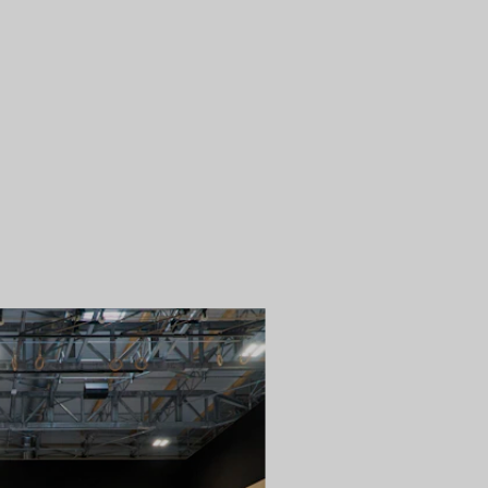
e idée à la solution finale, en nous
 solide réseau d'experts. Si tu le
unes, des scènes, de la technique et
obtenir une solution globale clé en main