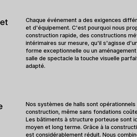
ne
Qu'il s'agisse d'un théâtre provisoire ou d
construits. Tu es confronté au défi de maint
transformation ou la construction d'un no
d'espace à court terme et tu n'es pas sûr
avons la solution adéquate - exactement 
N
o
u
s
r
é
a
l
i
s
o
n
s
d
e
s
h
a
l
l
e
o
p
é
r
a
t
i
o
n
n
e
l
l
e
s
-
f
l
e
x
i
b
l
e
s
,
p