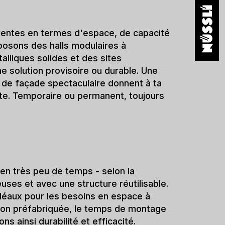
'une salle polyvalente, nous les avons
enir l'activité sportive malgré la
uveau bâtiment? Ou tu as besoin de plus
 que le besoin reste durable? Nous
adaptée à tes exigences.
s
q
u
i
s
o
n
t
r
a
p
i
d
e
m
e
n
t
f
o
n
c
t
i
o
n
n
e
l
l
e
s
e
t
p
r
ê
t
e
s