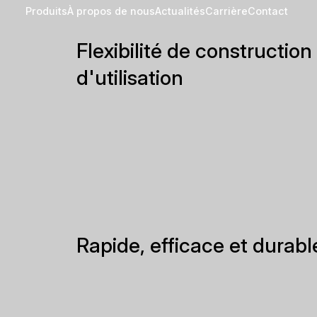
Projets
De la Philharmonie à l'arè
sportive - l'expérience qui
compte