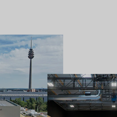
a
Nous accompagnons ton projet de la premièr
appuyant sur des années d'expérience et un
on
souhaites, nous pouvons intégrer des trib
bien plus encore, de sorte que tu puisses 
auprès d'un seul et même fournisseur.