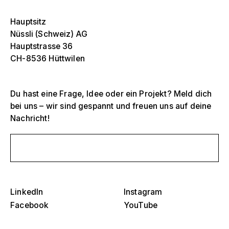
Hauptsitz
Nüssli (Schweiz) AG
Hauptstrasse 36
CH-8536 Hüttwilen
Du hast eine Frage, Idee oder ein Projekt? Meld dich
bei uns – wir sind gespannt und freuen uns auf deine
Nachricht!
Selektiere ein oder mehrere
D
Schreib uns eine Nachricht
O
s
Tribünen, Stadien und Arenen
Selektiere eine Region oder ein spezifisches
D
Land
LinkedIn
Instagram
O
Bühnen
Facebook
YouTube
s
Amerika