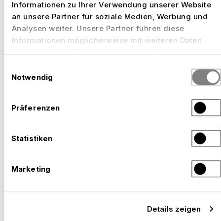
Informationen zu Ihrer Verwendung unserer Website
an unsere Partner für soziale Medien, Werbung und
Analysen weiter. Unsere Partner führen diese
Informationen möglicherweise mit weiteren Daten
TRIBÜNEN FÜR DEIN EVENT
zusammen, die Sie ihnen bereitgestellt haben oder die
sie im Rahmen Ihrer Nutzung der Dienste gesammelt
Einwilligungsauswahl
FÜR GÄNSEHAUT-MOMENTE
haben.
Notwendig
AUF ALLEN RÄNGEN.
Präferenzen
AUSGEWÄHLTE ARBEITEN
Statistiken
Marketing
Details zeigen