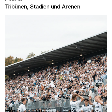
Tribünen, Stadien und Arenen
Für die Fussballsaison 2025–2026
realisiert NÜSSLI für den
traditionsreichen Verein AFG (Aarhus
Gymnastikforening) ein temporäres
Stadion in Vejlby. Die Übergangslösung
stellt sicher, dass der Spielbetrieb
während der Bauzeit der neuen
Fussballheimat reibungslos
weitergeführt werden kann.