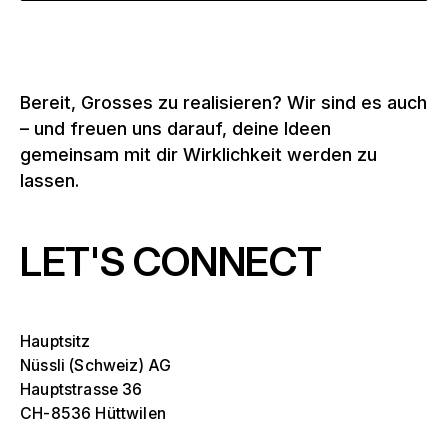
Bereit, Grosses zu realisieren? Wir sind es auch
– und freuen uns darauf, deine Ideen
gemeinsam mit dir Wirklichkeit werden zu
lassen.
LET'S CONNECT
Selektiere ein oder mehrere
Die
Ove
Hauptsitz
sch
Tribünen, Stadien und Arenen
Nüssli (Schweiz) AG
Selektiere eine Region oder ein spezifisches
Die
Hauptstrasse 36
Land
Ove
CH-8536 Hüttwilen
Bühnen
sch