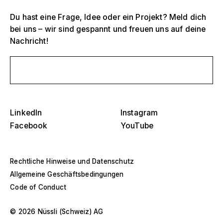
Amerika
Eventstrukturen
Du hast eine Frage, Idee oder ein Projekt? Meld dich
bei uns – wir sind gespannt und freuen uns auf deine
Europa
Hallenbau
Nachricht!
Naher Osten und Afrika
Sonderkonstruktionen und Spezialbau
Schreib uns eine Nachricht
Asien und Pazifik
Pavillons und Roadshows
Selektiere ein Jahr oder Zeitraum
Die
LinkedIn
Instagram
Museen und Ausstellungen
Ove
–
Facebook
YouTube
sch
Filter anwenden
Filter anwenden
Filter anwenden
Rechtliche Hinweise und Datenschutz
Allgemeine Geschäftsbedingungen
Code of Conduct
© 2026 Nüssli (Schweiz) AG