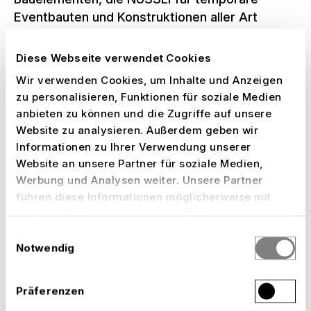
Eventbauten und Konstruktionen aller Art
einsetzt. In die Konstruktion integriert waren
drei Lifte, der die Athletinnen und Athleten
Diese Webseite verwendet Cookies
hoch hinauf zum Startpunkt brachte. Ergänzt
Wir verwenden Cookies, um Inhalte und Anzeigen
wurde das Bauwerk durch zwei PA-
zu personalisieren, Funktionen für soziale Medien
Beschallungsanlagen und einen LED-Tower, die
anbieten zu können und die Zugriffe auf unsere
für eine aufregende Atmosphäre sorgten.
Website zu analysieren. Außerdem geben wir
«Unsere Monteure wissen genau, worauf es
Informationen zu Ihrer Verwendung unserer
ankommt. Die Erfahrung und das Können
Website an unsere Partner für soziale Medien,
unseres Teams aus dem Projekt Big Air Chur
Werbung und Analysen weiter. Unsere Partner
führen diese Informationen möglicherweise mit
und vielen anderen komplexen Eventbauten
weiteren Daten zusammen, die Sie ihnen
garantieren, dass die Rampe den höchsten
bereitgestellt haben oder die sie im Rahmen Ihrer
Sicherheitsstandards entsprach», betont
Einwilligungsauswahl
Nutzung der Dienste gesammelt haben.
Notwendig
Gottfried Kaisermayr, Projektleiter von NÜSSLI.
Präferenzen