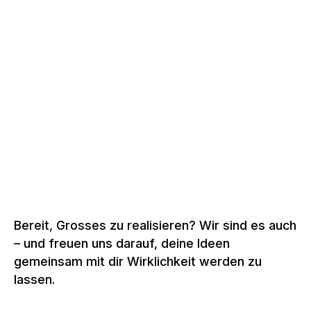
Präzision aus eigener Hand – für Qualität, die
überzeugt.
AWARD
+
Ausgezeichnete Lösungen, die nachhaltig begeistern.
Bereit, Grosses zu realisieren? Wir sind es auch
– und freuen uns darauf, deine Ideen
gemeinsam mit dir Wirklichkeit werden zu
lassen.