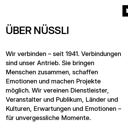
Zur
Zur
Zum
Zum
Menü
Kacheln
Liste
Projekte
(540)
Produkte
Startseite
Hauptnavigation
Hauptinhalt
Seitenende
Zu
ÜBER NÜSSLI
St
Produkte
Über uns
Welche Produkte?
Jahr
Wir verbinden – seit 1941. Verbindungen
News
Wann?
sind unser Antrieb. Sie bringen
Menschen zusammen, schaffen
Ort
Karriere
Emotionen und machen Projekte
Wo?
möglich. Wir vereinen Dienstleister,
Veranstalter und Publikum, Länder und
Kontakt
Kulturen, Erwartungen und Emotionen –
für unvergessliche Momente.