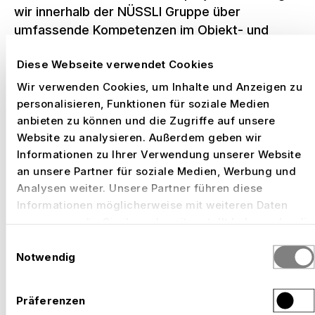
wir innerhalb der NÜSSLI Gruppe über
umfassende Kompetenzen im Objekt- und
Innenausbau. Mit der
RUBA Objektbau AG
in der
Diese Webseite verwendet Cookies
Schweiz und
NÜSSLI Tschechien
bündeln wir
Expertise in Schreinerei, Zimmerei und
Wir verwenden Cookies, um Inhalte und Anzeigen zu
Metallbau sowie im hochwertigen Innenausbau
personalisieren, Funktionen für soziale Medien
anbieten zu können und die Zugriffe auf unsere
und erweitern damit unser Leistungsportfolio
Website zu analysieren. Außerdem geben wir
um dauerhaft realisierte Bau- und
Informationen zu Ihrer Verwendung unserer Website
Ausbauprojekte aus einer Hand.
an unsere Partner für soziale Medien, Werbung und
Analysen weiter. Unsere Partner führen diese
Informationen möglicherweise mit weiteren Daten
zusammen, die Sie ihnen bereitgestellt haben oder die
NÜSSLI in Zahlen
sie im Rahmen Ihrer Nutzung der Dienste gesammelt
Einwilligungsauswahl
haben.
Notwendig
Aus dem weltweit tätigen
Unternehmen von heute und aus
Präferenzen
unserer Geschichte seit 1941. Doch was