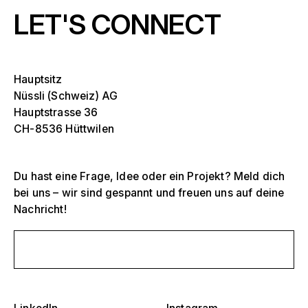
LET'S CONNECT
Hauptsitz
Nüssli (Schweiz) AG
Hauptstrasse 36
CH-8536 Hüttwilen
Du hast eine Frage, Idee oder ein Projekt? Meld dich
bei uns – wir sind gespannt und freuen uns auf deine
Selektiere ein oder mehrere
D
Nachricht!
O
s
Tribünen, Stadien und Arenen
Schreib uns eine Nachricht
Selektiere eine Region oder ein spezifisches
D
Land
O
Bühnen
s