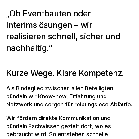
O
b
E
v
e
n
t
b
a
u
t
e
n
o
d
e
r
I
n
t
e
r
i
m
s
l
ö
s
u
n
g
e
n
–
w
i
r
r
e
a
l
i
s
i
e
r
e
n
s
c
h
n
e
l
l
,
s
i
c
h
e
r
u
n
d
n
a
c
h
h
a
l
t
i
g
.
Kurze Wege. Klare Kompetenz.
Als Bindeglied zwischen allen Beteiligten
bündeln wir Know-how, Erfahrung und
Netzwerk und sorgen für reibungslose Abläufe.
Wir fördern direkte Kommunikation und
bündeln Fachwissen gezielt dort, wo es
gebraucht wird. So entstehen schnelle