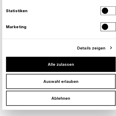
wirklich zählt, lässt sich nicht in Zahlen
Statistiken
ausdrücken: Erfahrung, Innovation,
Expertise, Begeisterung.
Marketing
Details zeigen
JAHRE ERFAHRUNG
Alle zulassen
Seit 1941 setzen wir Ideen in gebaute Erlebnisse um.
Auswahl erlauben
LANGJÄHRIGE MITARBEITENDE
Ablehnen
Engagierte Profis, die täglich Grosses möglich