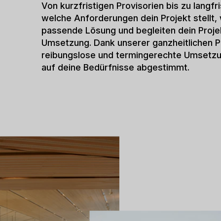
anspruchsvolle Projekte in kürzester Zeit
Interimsbauten, die wirtschaftlich, beständ
einer Hand.
SONDERKONSTRUKTIONE