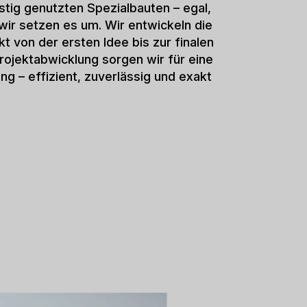
 – aber ohne Kompromisse. So entstehen
ig und effizient sind – und das alles aus
N UND SPEZIALBAU