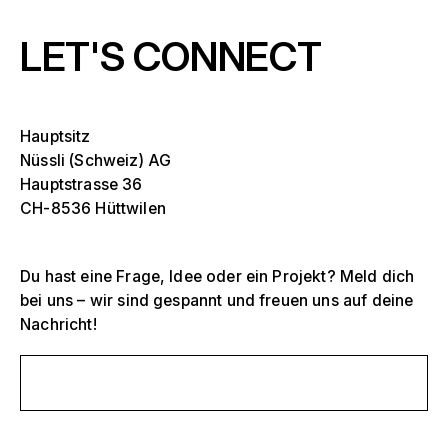
LET'S CONNECT
Hauptsitz
Nüssli (Schweiz) AG
Hauptstrasse 36
CH-8536 Hüttwilen
Du hast eine Frage, Idee oder ein Projekt? Meld dich
bei uns – wir sind gespannt und freuen uns auf deine
Nachricht!
Selektiere ein oder mehrere
D
O
Schreib uns eine Nachricht
s
Tribünen, Stadien und Arenen
Selektiere eine Region oder ein spezifisches
D
Land
O