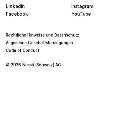
Bühnen
s
LinkedIn
Instagram
Facebook
YouTube
Amerika
Eventstrukturen
Europa
Hallenbau
Rechtliche Hinweise und Datenschutz
Allgemeine Geschäftsbedingungen
Naher Osten und Afrika
Sonderkonstruktionen und Spezialbau
Code of Conduct
Asien und Pazifik
Pavillons und Roadshows
© 2026 Nüssli (Schweiz) AG
Selektiere ein Jahr oder Zeitraum
D
Museen und Ausstellungen
O
–
s
Filter anwenden
Filter anwenden
Filter anwenden