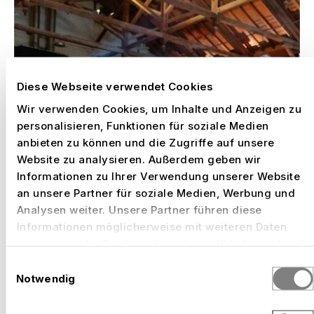
Diese Webseite verwendet Cookies
Wir verwenden Cookies, um Inhalte und Anzeigen zu
personalisieren, Funktionen für soziale Medien
anbieten zu können und die Zugriffe auf unsere
Website zu analysieren. Außerdem geben wir
Informationen zu Ihrer Verwendung unserer Website
an unsere Partner für soziale Medien, Werbung und
Analysen weiter. Unsere Partner führen diese
Informationen möglicherweise mit weiteren Daten
zusammen, die Sie ihnen bereitgestellt haben oder die
sie im Rahmen Ihrer Nutzung der Dienste gesammelt
Einwilligungsauswahl
haben.
Notwendig