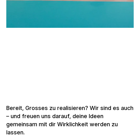
–
SSO KONGRESS, BERN
Schweiz, 2022 –
2026
Mehr zu Eventstrukturen
Bereit, Grosses zu realisieren? Wir sind es auch
– und freuen uns darauf, deine Ideen
gemeinsam mit dir Wirklichkeit werden zu
lassen.