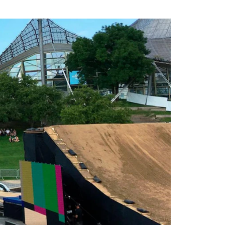
ik – das alles wurde am
 im Olympiapark in München
ssen sich im Wakeboarden,
NÜSSLI sorgte 2016 für mehrere
 teilweise sogar im See.