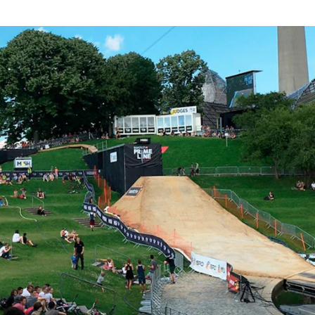
Nervenkitzel, Spannung, Fun und Mus
Actionsportfestival «MUNICH MASH»
geboten. Athleten aus aller Welt ma
Skateboarden und BMX-Slopestyle. 
Plattformen und Rampen am Hang und