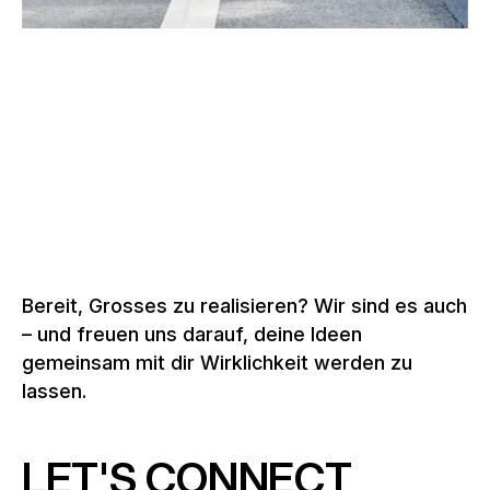
–
MARATHON, BERLIN
Deutschland, 2004 –
2026
Mehr zu Eventstrukturen
Bereit, Grosses zu realisieren? Wir sind es auch
– und freuen uns darauf, deine Ideen
gemeinsam mit dir Wirklichkeit werden zu
lassen.
LET'S CONNECT