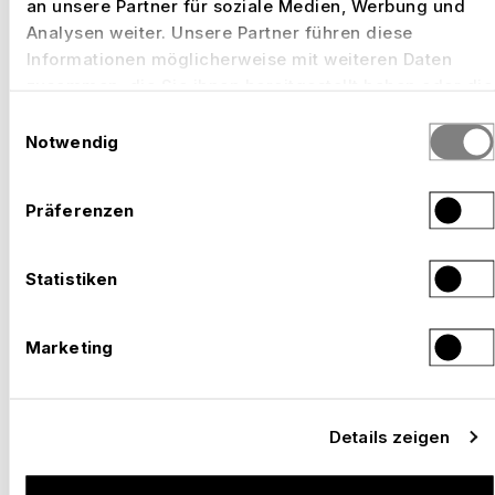
an unsere Partner für soziale Medien, Werbung und
2026
Analysen weiter. Unsere Partner führen diese
Informationen möglicherweise mit weiteren Daten
zusammen, die Sie ihnen bereitgestellt haben oder die
sie im Rahmen Ihrer Nutzung der Dienste gesammelt
Einwilligungsauswahl
haben.
Notwendig
Präferenzen
Statistiken
Marketing
Details zeigen