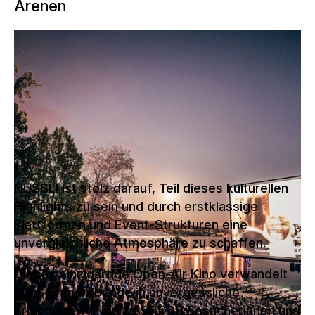
Arenen
Mit einer speziell von NÜSSLI
errichteten Tribüne wird das Allianz
Cinema zum spektakulärstem
Freiluftkino Zürichs.
NUSSLI ist stolz darauf, Teil dieses kulturellen
Highlights zu sein und durch erstklassige
Plattformen und Event-Strukturen eine
unvergleichliche Atmosphäre zu schaffen.
Dieses einzigartige Open-Air Kino verwandelt
die Sommerabende in unvergessliche
Erlebnisse für bis zu 55.000 Besucherinnen und