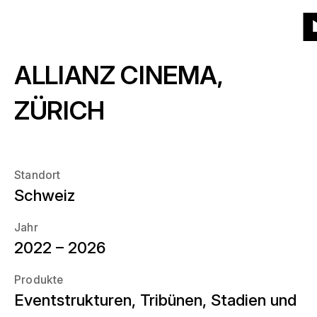
Zur
Zur
Zum
Zum
Menü
Kacheln
Liste
Projekte
(539)
Produkte
Startseite
Hauptnavigation
Hauptinhalt
Seitenende
Zu
ALLIANZ CINEMA,
St
Produkte
Über uns
Welche Produkte?
ZÜRICH
Jahr
News
Wann?
Standort
Ort
Schweiz
Karriere
Wo?
Jahr
2022 – 2026
Kontakt
Produkte
Eventstrukturen, Tribünen, Stadien und