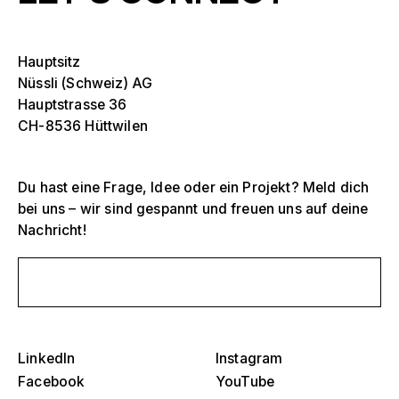
Hauptsitz
Nüssli (Schweiz) AG
Hauptstrasse 36
CH-8536 Hüttwilen
Du hast eine Frage, Idee oder ein Projekt? Meld dich
bei uns – wir sind gespannt und freuen uns auf deine
Selektiere ein oder mehrere
Nachricht!
D
O
s
Schreib uns eine Nachricht
Tribünen, Stadien und Arenen
Selektiere eine Region oder ein spezifisches
D
Land
O
Bühnen
s
LinkedIn
Instagram
Amerika
Facebook
YouTube
Eventstrukturen