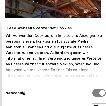
Diese Webseite verwendet Cookies
Wir verwenden Cookies, um Inhalte und Anzeigen zu
personalisieren, Funktionen für soziale Medien
anbieten zu können und die Zugriffe auf unsere
Website zu analysieren. Außerdem geben wir
Informationen zu Ihrer Verwendung unserer Website
an unsere Partner für soziale Medien, Werbung und
Analysen weiter. Unsere Partner führen diese
Informationen möglicherweise mit weiteren Daten
zusammen, die Sie ihnen bereitgestellt haben oder die
sie im Rahmen Ihrer Nutzung der Dienste gesammelt
Einwilligungsauswahl
haben.
Notwendig