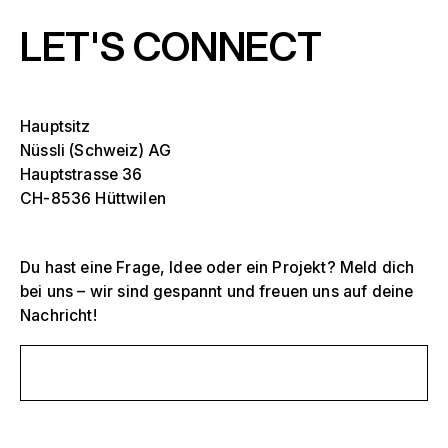
LET'S CONNECT
Hauptsitz
Nüssli (Schweiz) AG
Hauptstrasse 36
CH-8536 Hüttwilen
Du hast eine Frage, Idee oder ein Projekt? Meld dich
bei uns – wir sind gespannt und freuen uns auf deine
Nachricht!
Selektiere ein oder mehrere
D
O
Schreib uns eine Nachricht
s
Tribünen, Stadien und Arenen
Selektiere eine Region oder ein spezifisches
D
Land
O