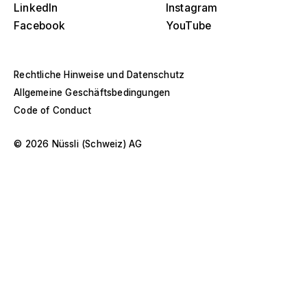
Bühnen
s
LinkedIn
Instagram
Facebook
YouTube
Amerika
Eventstrukturen
Europa
Hallenbau
Rechtliche Hinweise und Datenschutz
Allgemeine Geschäftsbedingungen
Naher Osten und Afrika
Sonderkonstruktionen und Spezialbau
Code of Conduct
Asien und Pazifik
Pavillons und Roadshows
© 2026 Nüssli (Schweiz) AG
Selektiere ein Jahr oder Zeitraum
D
Museen und Ausstellungen
O
–
s
Filter anwenden
Filter anwenden
Filter anwenden