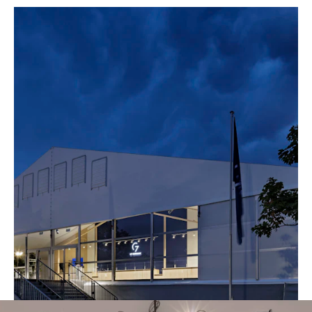
Die G7 tagten in Bayern auf Schloss
Elmau. Um darüber zu berichten waren
rund 300.000 internationale
Medienvertreter angereist und fanden
perfekte Arbeitsbedingungen vor in
einem hoch professionellen temporären
Medienzentrum. NÜSSLI realisierte den
Innenausbau sowie die
Unterkonstruktion des weitläufigen
Zeltkomplexes.