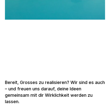
–
SSO KONGRESS, BERN
Schweiz, 2022 –
2026
Mehr zu Eventstrukturen
Bereit, Grosses zu realisieren? Wir sind es auch
– und freuen uns darauf, deine Ideen
gemeinsam mit dir Wirklichkeit werden zu
lassen.