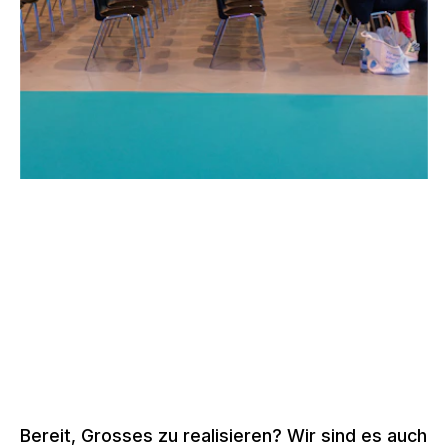
–
SSO KONGRESS, BERN
Schweiz, 2022 –
2026
Mehr zu Eventstrukturen
Bereit, Grosses zu realisieren? Wir sind es auch