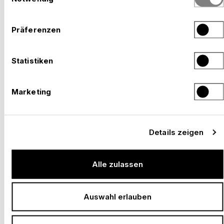
Präferenzen
Statistiken
–
SOLOTHURNER FILMTAGE, SOLOTHURN
Schweiz, 2026
Marketing
Details zeigen
Alle zulassen
Auswahl erlauben