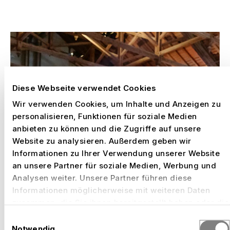
AUSGEWÄHLTE ARBEITEN
Diese Webseite verwendet Cookies
Wir verwenden Cookies, um Inhalte und Anzeigen zu
personalisieren, Funktionen für soziale Medien
anbieten zu können und die Zugriffe auf unsere
Website zu analysieren. Außerdem geben wir
Informationen zu Ihrer Verwendung unserer Website
an unsere Partner für soziale Medien, Werbung und
Analysen weiter. Unsere Partner führen diese
Informationen möglicherweise mit weiteren Daten
zusammen, die Sie ihnen bereitgestellt haben oder die
sie im Rahmen Ihrer Nutzung der Dienste gesammelt
Einwilligungsauswahl
haben.
Notwendig