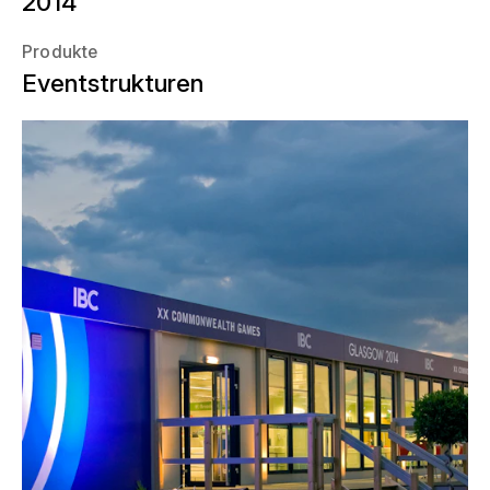
2014
Produkte
Eventstrukturen
Die schottische Stadt Glasgow war
vom 23. Juli bis zum 4. August 2014
Gastgeber der vierjährlich
stattfindenden Commonwealth Games
und stand damit für rund zwei Wochen
im Zentrum des globalen
Medieninteresses. Mit Planung und Bau
des International Broadcast Center
(IBC) trug NÜSSLI zum Gelingen der