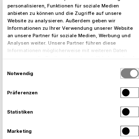
personalisieren, Funktionen für soziale Medien
AUSGEWÄHLTE ARBEITEN
anbieten zu können und die Zugriffe auf unsere
Website zu analysieren. Außerdem geben wir
Informationen zu Ihrer Verwendung unserer Website
an unsere Partner für soziale Medien, Werbung und
Analysen weiter. Unsere Partner führen diese
Informationen möglicherweise mit weiteren Daten
zusammen, die Sie ihnen bereitgestellt haben oder die
sie im Rahmen Ihrer Nutzung der Dienste gesammelt
Einwilligungsauswahl
haben.
Notwendig
Präferenzen
Statistiken
Marketing