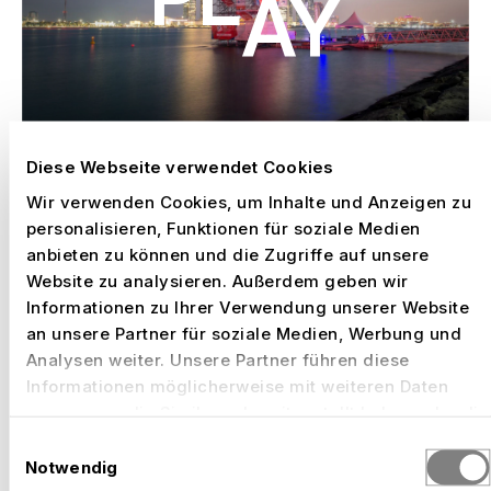
Play
Diese Webseite verwendet Cookies
Wir verwenden Cookies, um Inhalte und Anzeigen zu
personalisieren, Funktionen für soziale Medien
anbieten zu können und die Zugriffe auf unsere
EVENTSTRUKTUREN
Website zu analysieren. Außerdem geben wir
RAUM SCHAFFEN FÜR
Informationen zu Ihrer Verwendung unserer Website
an unsere Partner für soziale Medien, Werbung und
UNVERGESSLICHE ERLEBNISSE
Analysen weiter. Unsere Partner führen diese
Informationen möglicherweise mit weiteren Daten
zusammen, die Sie ihnen bereitgestellt haben oder die
sie im Rahmen Ihrer Nutzung der Dienste gesammelt
AUSGEWÄHLTE ARBEITEN
Einwilligungsauswahl
haben.
Notwendig