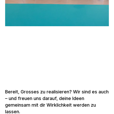
–
SSO KONGRESS, BERN
Schweiz, 2022 –
2026
Mehr zu Eventstrukturen
Bereit, Grosses zu realisieren? Wir sind es auch
– und freuen uns darauf, deine Ideen
gemeinsam mit dir Wirklichkeit werden zu
lassen.