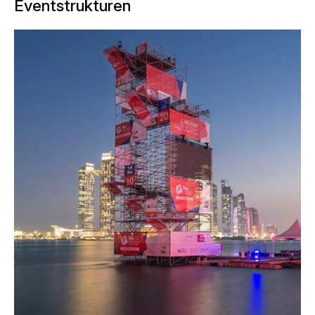
Eventstrukturen
Die FINA World Aquatics
Championships fanden 2016 erst zum
dritten Mal überhaupt statt. Wie zuvor
schon in Barcelona und Kazan
errichtete NÜSSLI auch diesmal den
Sprungturm für die waghalsigen
Sprünge aus Höhen von 20 und 27
Metern. Schauplatz des spektakulären
Wettkampfs war die Bucht von Abu
Dhabi.