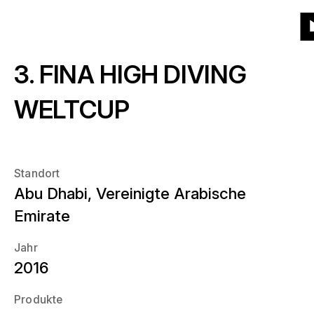
Zur
Zur
Zum
Zum
Menü
Kacheln
Liste
Projekte
(543)
Produkte
Startseite
Hauptnavigation
Hauptinhalt
Seitenende
Zu
3. FINA HIGH DIVING
St
Produkte
Über uns
Welche Produkte?
WELTCUP
Jahr
News
Wann?
Standort
Ort
Abu Dhabi, Vereinigte Arabische
Karriere
Wo?
Emirate
Kontakt
Jahr
2016
Produkte