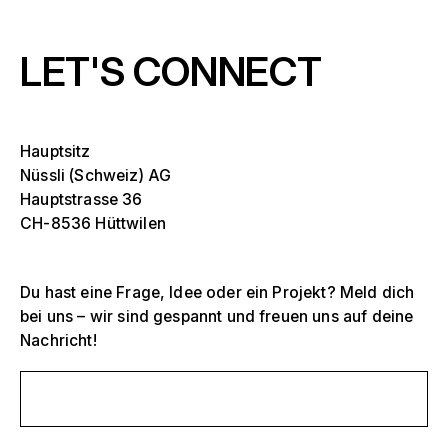
LET'S CONNECT
Hauptsitz
Nüssli (Schweiz) AG
Hauptstrasse 36
CH-8536 Hüttwilen
Du hast eine Frage, Idee oder ein Projekt? Meld dich
bei uns – wir sind gespannt und freuen uns auf deine
Nachricht!
Selektiere ein oder mehrere
D
Schreib uns eine Nachricht
O
s
Tribünen, Stadien und Arenen