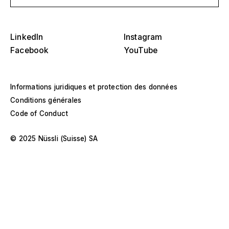
O
s
Tribunes, stades et arènes
LinkedIn
Instagram
Sélectionnez une région ou un pays spécifique
D
Facebook
YouTube
Scènes
O
s
Amérique
Structures d'événements
Informations juridiques et protection des données
Conditions générales
Europe
Construction d'un hall
Code of Conduct
Moyen-Orient et Afrique
Constructions spéciales
© 2025 Nüssli (Suisse) SA
Asie et Pacifique
Pavillons et roadshows
Sélectionnez une année ou une plage spécifique
D
Musées et expositions
O
–
s