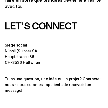
faire en sorte que tes idées deviennent réalité
avec toi.
LET'S CONNECT
Siège social
Nüssli (Suisse) SA
Hauptstrasse 36
CH-8536 Hüttwilen
Tu as une question, une idée ou un projet? Contacte-
nous - nous sommes impatients de recevoir ton
message!
Écris-nous un message
Sélectionnez-en un ou plusieurs
D