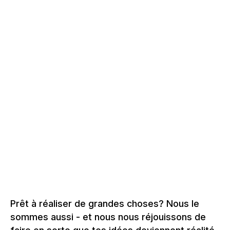
–
PYRAMIDE MACK, MONHEIM-SUR-LE-RHIN
Allemagne, 2025 – 2027
SALLE PROVISOIRE : STAATSTHEATER,
–
KASSEL
Allemagne, 2024 – 2025
En savoir plus sur les constructions
spéciales et les bâtiments spéciaux
Prêt à réaliser de grandes choses? Nous le
sommes aussi - et nous nous réjouissons de