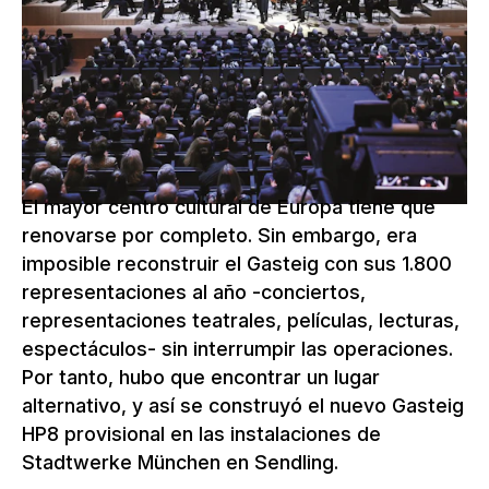
Biblioteca Municipal de Múnich, el
Centro de Educación de Adultos de
Múnich y la Universidad de Música y
Teatro de Múnich.
El mayor centro cultural de Europa tiene que
renovarse por completo. Sin embargo, era
imposible reconstruir el Gasteig con sus 1.800
representaciones al año -conciertos,
representaciones teatrales, películas, lecturas,
espectáculos- sin interrumpir las operaciones.
Por tanto, hubo que encontrar un lugar
alternativo, y así se construyó el nuevo Gasteig
HP8 provisional en las instalaciones de
Stadtwerke München en Sendling.