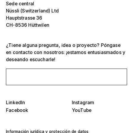
Sede central
Nüssli (Switzerland) Ltd
Hauptstrasse 36
CH-8536 Hüttwilen
¿Tiene alguna pregunta, idea o proyecto? Póngase
en contacto con nosotros: ¡estamos entusiasmados y
deseando escucharle!
Envíanos un mensaje
Selecciona una o más
D
O
s
Tribunas, estadios y arenas
LinkedIn
Instagram
Selecciona una región o país específico
Facebook
YouTube
D
Escenarios
O
s
América
Estructuras de eventos
Información jurídica y protección de datos