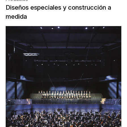
Diseños especiales y construcción a
medida
El centro cultural Gasteig de Múnich se
traslada temporalmente al edificio
provisional Gasteig HP8. La Orquesta
Filarmónica de Múnich dio el
pistoletazo de salida en otoño de 2021,
cuando se instaló en la nueva
Isarphilharmonie. Como contratista
general, NUSSLI realizó en el mismo
lugar la sala de conciertos provisional y
los demás edificios modulares para la