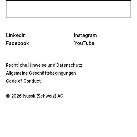
Schreib uns eine Nachricht
LinkedIn
Instagram
Facebook
YouTube
Selektiere ein oder mehrere
D
O
Rechtliche Hinweise und Datenschutz
s
Allgemeine Geschäftsbedingungen
Tribünen, Stadien und Arenen
Selektiere eine Region oder ein spezifisches
D
Code of Conduct
Land
O
Bühnen
s
© 2026 Nüssli (Schweiz) AG
Amerika
Eventstrukturen
Europa
Hallenbau
Naher Osten und Afrika