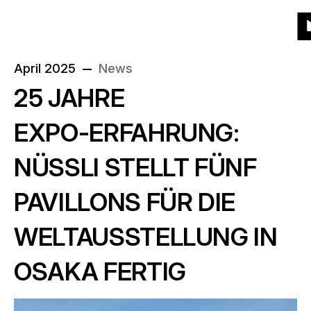
Zur
Zur
Zum
Zum
Menü
Kacheln
Liste
Projekte
(543)
Produkte
Startseite
Hauptnavigation
Hauptinhalt
Seitenende
Zu
St
Produkte
April 2025
News
Über uns
25 JAHRE
:
Welche Produkte?
Jahr
EXPO-ERFAHRUNG:
News
Wann?
NÜSSLI STELLT FÜNF
Ort
Karriere
PAVILLONS FÜR DIE
Wo?
WELTAUSSTELLUNG IN
Kontakt
OSAKA FERTIG