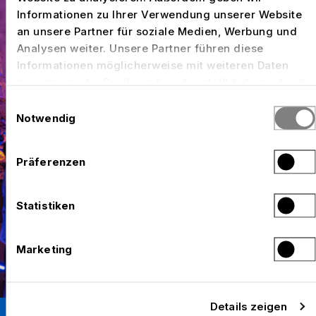
Informationen zu Ihrer Verwendung unserer Website
an unsere Partner für soziale Medien, Werbung und
Analysen weiter. Unsere Partner führen diese
Informationen möglicherweise mit weiteren Daten
zusammen, die Sie ihnen bereitgestellt haben oder die
sie im Rahmen Ihrer Nutzung der Dienste gesammelt
Einwilligungsauswahl
haben.
Notwendig
Präferenzen
Statistiken
Marketing
Details zeigen