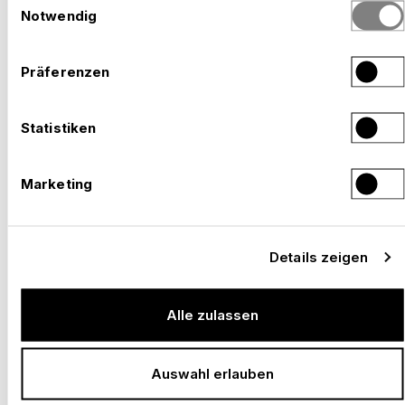
haben.
Notwendig
Präferenzen
Statistiken
–
VIVE CLARO KONZERT ARENA, BOGOTÁ
Kolumbien, 2025 – 2030
Marketing
Details zeigen
Alle zulassen
Auswahl erlauben