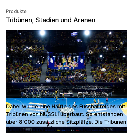
Produkte
Tribünen, Stadien und Arenen
NÜSSLI hat die Tele2-Arena in
Stockholm, die eigentlich eine
Fussballarena ist, in eine riesige
Handballarena für die Handball-
Weltmeisterschaft umgestaltet.
Dabei wurde eine Hälfte des Fussballfeldes mit
Tribünen von NÜSSLI überbaut. So entstanden
über 8'000 zusätzliche Sitzplätze. Die Tribünen
wurden optimal an die bereits bestehenden