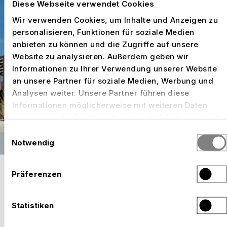
Diese Webseite verwendet Cookies
Wir verwenden Cookies, um Inhalte und Anzeigen zu
personalisieren, Funktionen für soziale Medien
anbieten zu können und die Zugriffe auf unsere
Website zu analysieren. Außerdem geben wir
Informationen zu Ihrer Verwendung unserer Website
an unsere Partner für soziale Medien, Werbung und
Analysen weiter. Unsere Partner führen diese
Informationen möglicherweise mit weiteren Daten
zusammen, die Sie ihnen bereitgestellt haben oder die
sie im Rahmen Ihrer Nutzung der Dienste gesammelt
Einwilligungsauswahl
haben.
Notwendig
Schweiz – «From Heidi to High
Präferenzen
Tech»: Leichtigkeit als Haltung
Statistiken
Der Schweizer Pavillon, den NÜSSLI im Auftrag