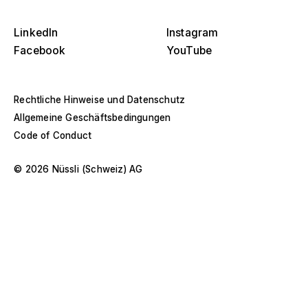
Land
O
Bühnen
s
LinkedIn
Instagram
Amerika
Facebook
YouTube
Eventstrukturen
Europa
Hallenbau
Rechtliche Hinweise und Datenschutz
Naher Osten und Afrika
Allgemeine Geschäftsbedingungen
Sonderkonstruktionen und Spezialbau
Code of Conduct
Asien und Pazifik
Pavillons und Roadshows
© 2026 Nüssli (Schweiz) AG
Selektiere ein Jahr oder Zeitraum
D
Museen und Ausstellungen
O
–
s
Filter anwenden
Filter anwenden
Filter anwenden