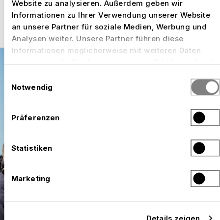
Website zu analysieren. Außerdem geben wir
Informationen zu Ihrer Verwendung unserer Website
an unsere Partner für soziale Medien, Werbung und
Analysen weiter. Unsere Partner führen diese
Informationen möglicherweise mit weiteren Daten
zusammen, die Sie ihnen bereitgestellt haben oder die
sie im Rahmen Ihrer Nutzung der Dienste gesammelt
Einwilligungsauswahl
haben.
Notwendig
Präferenzen
Statistiken
Marketing
Details zeigen