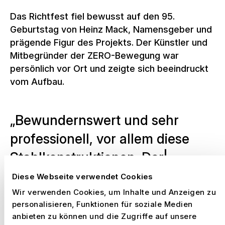
Das Richtfest fiel bewusst auf den 95.
Geburtstag von Heinz Mack, Namensgeber und
prägende Figur des Projekts. Der Künstler und
Mitbegründer der ZERO-Bewegung war
persönlich vor Ort und zeigte sich beeindruckt
vom Aufbau.
B
e
w
u
n
d
e
r
n
s
w
e
r
t
u
n
d
s
e
h
r
p
r
o
f
e
s
s
i
o
n
e
l
l
,
v
o
r
a
l
l
e
m
d
i
e
s
e
S
t
a
h
l
k
o
n
s
t
r
u
k
t
i
o
n
e
n
.
D
e
r
L
i
c
h
t
e
i
n
f
a
l
l
,
e
i
n
w
e
s
e
n
t
l
i
c
h
e
r
Diese Webseite verwendet Cookies
B
e
s
t
a
n
d
t
e
i
l
Wir verwenden Cookies, um Inhalte und Anzeigen zu
personalisieren, Funktionen für soziale Medien
anbieten zu können und die Zugriffe auf unsere