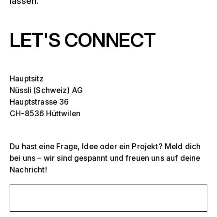
lassen.
LET'S CONNECT
Hauptsitz
Nüssli (Schweiz) AG
Hauptstrasse 36
CH-8536 Hüttwilen
Du hast eine Frage, Idee oder ein Projekt? Meld dich
bei uns – wir sind gespannt und freuen uns auf deine
Nachricht!
Selektiere ein oder mehrere
D
O
Schreib uns eine Nachricht
s
Tribünen, Stadien und Arenen
Selektiere eine Region oder ein spezifisches
D