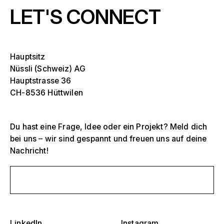
LET'S CONNECT
Hauptsitz
Nüssli (Schweiz) AG
Hauptstrasse 36
CH-8536 Hüttwilen
Du hast eine Frage, Idee oder ein Projekt? Meld dich
Selektiere ein oder mehrere
D
bei uns – wir sind gespannt und freuen uns auf deine
O
Nachricht!
s
Tribünen, Stadien und Arenen
Selektiere eine Region oder ein spezifisches
D
Schreib uns eine Nachricht
Land
O
Bühnen
s
Amerika
Eventstrukturen
LinkedIn
Instagram