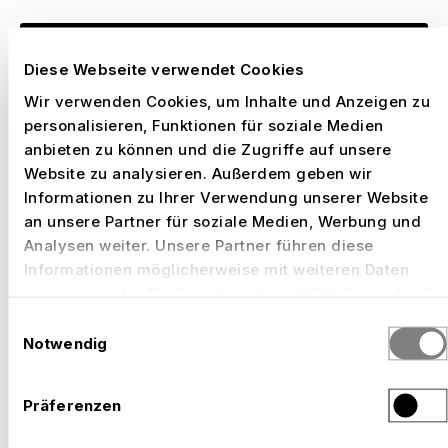
Let's Talk
Diese Webseite verwendet Cookies
–
BIST DU INTERESSIERT?
Wir verwenden Cookies, um Inhalte und Anzeigen zu
personalisieren, Funktionen für soziale Medien
anbieten zu können und die Zugriffe auf unsere
Lass dich von unserer Leidenschaft anstecken
Website zu analysieren. Außerdem geben wir
und bewerbe dich gleich jetzt.
Informationen zu Ihrer Verwendung unserer Website
an unsere Partner für soziale Medien, Werbung und
Analysen weiter. Unsere Partner führen diese
Informationen möglicherweise mit weiteren Daten
zusammen, die Sie ihnen bereitgestellt haben oder die
sie im Rahmen Ihrer Nutzung der Dienste gesammelt
Einwilligungsauswahl
Was wir dir bieten?
haben.
Notwendig
Als moderner und zukunftsorientierter
Präferenzen
Arbeitgeber aus der Region bieten wir unseren
Mitarbeiterinnen und Mitarbeiter so einiges.