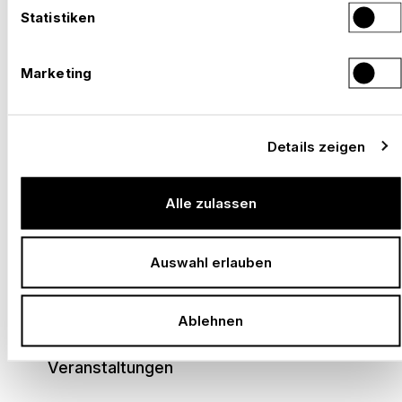
Statistiken
Dynamisches Team mit offener
Kommunikation und flachen Hierarchien
Marketing
Ein unbefristetes Arbeitsverhältnis nach
erfolgreicher Probezeit
Details zeigen
13. Monatsgehalt und 30 Tage Urlaub
Arbeitsplatz auf dem neuesten Stand der
Technik
Alle zulassen
Eigenverantwortliches und selbstständiges
Arbeiten
Auswahl erlauben
Vielseitige Möglichkeiten in einem jungen,
modernen Unternehmen
Ablehnen
Zugang zu nationalen und internationalen
Veranstaltungen