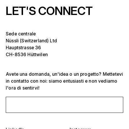
LET'S CONNECT
Sede centrale
Nüssli (Switzerland) Ltd
Hauptstrasse 36
CH-8536 Hüttwilen
Avete una domanda, un'idea o un progetto? Mettetevi
in contatto con noi: siamo entusiasti e non vediamo
Seleziona uno o più
D
l'ora di sentirvi!
O
s
Tribune, stadi e arene
Scrivici un messaggio
Seleziona una regione o un paese specifico
D
Palchi
O