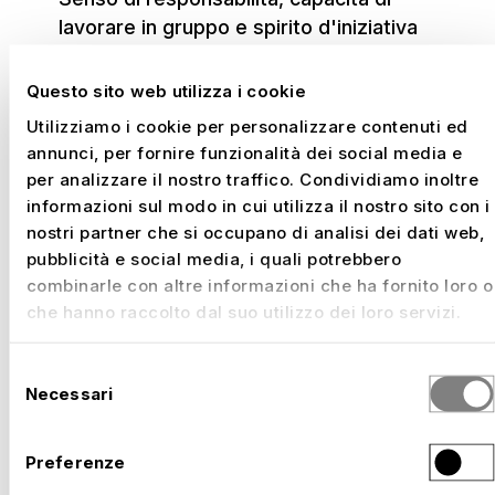
lavorare in gruppo e spirito d'iniziativa
Questo sito web utilizza i cookie
Utilizziamo i cookie per personalizzare contenuti ed
annunci, per fornire funzionalità dei social media e
Parliamo
per analizzare il nostro traffico. Condividiamo inoltre
–
SIETE INTERESSATI?
informazioni sul modo in cui utilizza il nostro sito con i
nostri partner che si occupano di analisi dei dati web,
pubblicità e social media, i quali potrebbero
Lasciatevi contagiare dalla nostra passione e
combinarle con altre informazioni che ha fornito loro o
candidatevi subito.
che hanno raccolto dal suo utilizzo dei loro servizi.
Selezione
Necessari
del
consenso
Preferenze
Cosa vi offriamo?