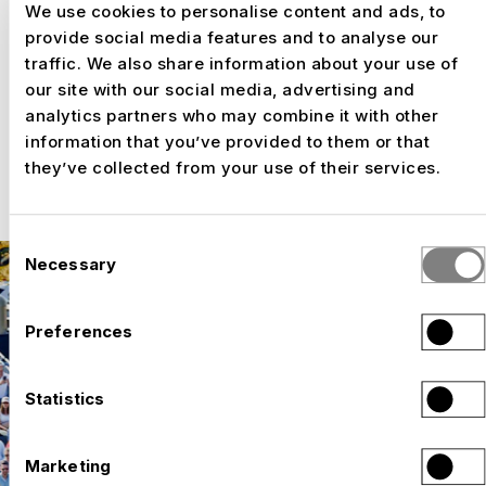
We use cookies to personalise content and ads, to
en ingénierie, NUSSLI a pu mettre en place
provide social media features and to analyse our
l’ensemble de l’infrastructure événementielle
traffic. We also share information about your use of
temporaire de manière efficace et dans le
our site with our social media, advertising and
respect des délais. La combinaison de
analytics partners who may combine it with other
systèmes modulaires, de délais de
information that you’ve provided to them or that
construction courts et d’une grande qualité
they’ve collected from your use of their services.
d’exécution permet d’offrir des solutions
flexibles pour des événements sportifs
internationaux partout dans le monde.
Consent
Necessary
Selection
Preferences
Statistics
Marketing