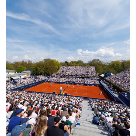
Lorsque l'élite internationale du tennis
se retrouve à Munich, NUSSLI veille en
coulisses à la mise en place des
infrastructures nécessaires. Pour le
BMW Open, un espace événementiel
temporaire a une nouvelle fois été
créé, alliant sport, accueil et mise en
valeur des marques au plus haut niveau.
Grâce à des tribunes modulaires, des
structures événementielles sur mesure
et des constructions spéciales
parfaitement coordonnées, le court
central est devenu le théâtre d'une
expérience visiteur de premier ordre –