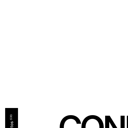
CON
(530)