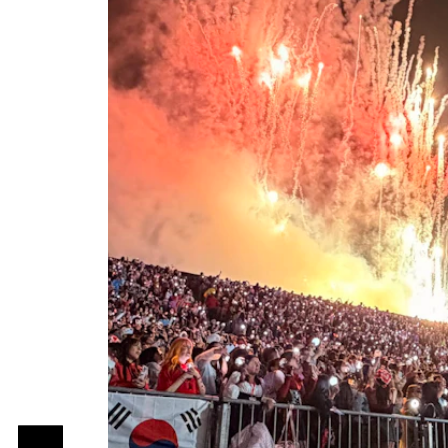
(543)