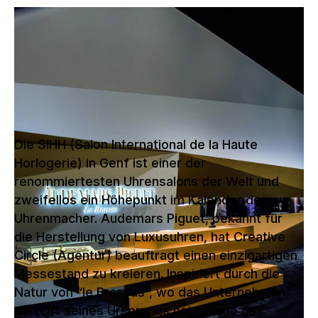
Aufbau von Messestand für Audemars
Piguet an der SIHH in Genf, Schweiz im
Januar 2015-2019.
Die SIHH (Salon International de la Haute
Horlogerie) in Genf ist einer der
renommiertesten Uhrensalons der Welt und
zweifellos ein Höhepunkt im Kalender der
Uhrenmacher. Audemars Piguet, bekannt für
die Herstellung von Luxusuhren, hat Creative
Circle (Agentur) beauftragt einen einzigartigen
Messestand zu kreieren. Inspiriert durch die
Natur von “le Brassus”, wo das Unternehmen
den Ort seines Ursprungs hat, wurde das