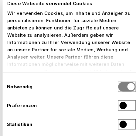
Diese Webseite verwendet Cookies
Wir verwenden Cookies, um Inhalte und Anzeigen zu
personalisieren, Funktionen für soziale Medien
anbieten zu können und die Zugriffe auf unsere
Website zu analysieren. Außerdem geben wir
Informationen zu Ihrer Verwendung unserer Website
an unsere Partner für soziale Medien, Werbung und
EXPO 2027 BELGRAD – MIT NÜSSLI VOR ORT.
Analysen weiter. Unsere Partner führen diese
–
BEREIT FÜR DEINEN LÄNDERAUFTRITT.
Informationen möglicherweise mit weiteren Daten
Serbien, 2027
zusammen, die Sie ihnen bereitgestellt haben oder die
sie im Rahmen Ihrer Nutzung der Dienste gesammelt
Einwilligungsauswahl
haben.
Notwendig
Präferenzen
Statistiken