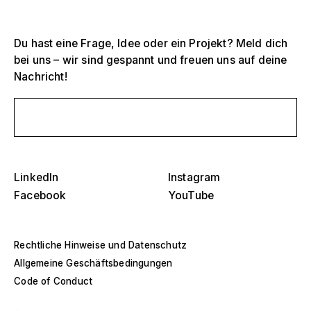
Du hast eine Frage, Idee oder ein Projekt? Meld dich
bei uns – wir sind gespannt und freuen uns auf deine
Nachricht!
Selektiere ein oder mehrere
D
O
Schreib uns eine Nachricht
s
Tribünen, Stadien und Arenen
Selektiere eine Region oder ein spezifisches
D
Land
O
Bühnen
s
LinkedIn
Instagram
Facebook
YouTube
Amerika
Eventstrukturen
Europa
Hallenbau
Rechtliche Hinweise und Datenschutz
Allgemeine Geschäftsbedingungen
Naher Osten und Afrika
Sonderkonstruktionen und Spezialbau
Code of Conduct
Asien und Pazifik