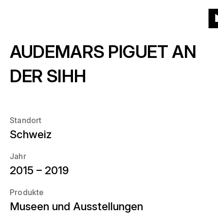
Zur
Zur
Zum
Zum
Menü
Kacheln
Liste
Projekte
(543)
Produkte
Startseite
Hauptnavigation
Hauptinhalt
Seitenende
Zu
AUDEMARS PIGUET AN
St
Produkte
Über uns
Welche Produkte?
DER SIHH
Jahr
News
Wann?
Standort
Ort
Schweiz
Karriere
Wo?
Jahr
2015 – 2019
Kontakt
Produkte
Museen und Ausstellungen