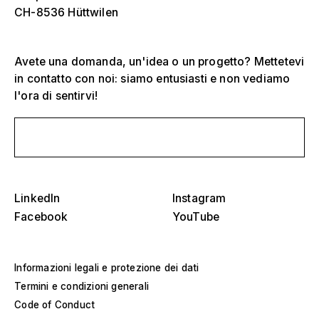
CH-8536 Hüttwilen
Avete una domanda, un'idea o un progetto? Mettetevi
in contatto con noi: siamo entusiasti e non vediamo
l'ora di sentirvi!
Scrivici un messaggio
Seleziona uno o più
D
O
s
Tribune, stadi e arene
LinkedIn
Instagram
Seleziona una regione o un paese specifico
D
Facebook
YouTube
Palchi
O
s
America
Strutture per eventi
Informazioni legali e protezione dei dati
Termini e condizioni generali
Europa
Costruzione di saloni
Code of Conduct