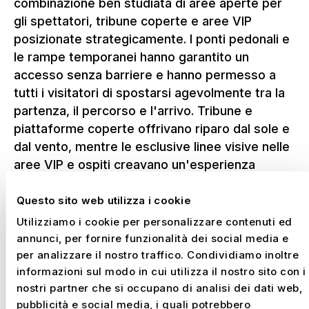
combinazione ben studiata di aree aperte per
gli spettatori, tribune coperte e aree VIP
posizionate strategicamente. I ponti pedonali e
le rampe temporanei hanno garantito un
accesso senza barriere e hanno permesso a
tutti i visitatori di spostarsi agevolmente tra la
partenza, il percorso e l'arrivo. Tribune e
piattaforme coperte offrivano riparo dal sole e
dal vento, mentre le esclusive linee visive nelle
aree VIP e ospiti creavano un'esperienza
straordinaria per ospiti, partner e media.
Nonostante l'accessibilità pubblica della
Questo sito web utilizza i cookie
spiaggia, NUSSLI è riuscita a garantire uno
Utilizziamo i cookie per personalizzare contenuti ed
svolgimento sicuro, confortevole e ben
annunci, per fornire funzionalità dei social media e
strutturato.
per analizzare il nostro traffico. Condividiamo inoltre
informazioni sul modo in cui utilizza il nostro sito con i
nostri partner che si occupano di analisi dei dati web,
pubblicità e social media, i quali potrebbero