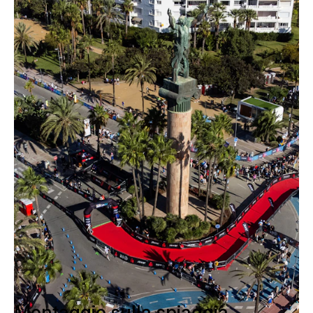
Per l'Ironman Marbella sulla spiaggia di
Puerto Banús, NUSSLI si è occupata
dell'intera infrastruttura temporanea
dell'evento. Sotto il sole cocente e nel
mezzo della spiaggia molto frequentata
dai turisti, il team ha allestito palchi,
tribune e aree per i visitatori.
L'obiettivo era quello di fornire ad
atleti, spettatori e media
un'infrastruttura sicura, confortevole e
di grande effetto.
Montaggio sulla spiaggia