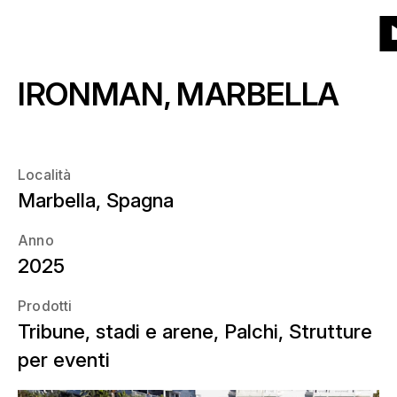
Alla
Alla
Al
Alla
Menu
Griglia
Lista
Progetti
(132)
Prodotti
homepage
navigazione
contenuto
fine
Al
principale
principale
della
IRONMAN, MARBELLA
h
Prodotti
pagina
Chi siamo
Che tipo di prodotto?
Anno
Notizie
Località
Quando?
Marbella, Spagna
Località
Anno
Carriera
Dove?
2025
Prodotti
Contattaci
Tribune, stadi e arene, Palchi, Strutture
per eventi