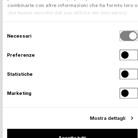
combinarle con altre informazioni che ha fornito loro o
TRIBUNE PER IL VOSTRO EVENTO
che hanno raccolto dal suo utilizzo dei loro servizi.
PER MOMENTI DA PELLE D'OCA
Selezione
Necessari
SU TUTTE LE TERRAZZE.
del
consenso
Preferenze
PROGETTI SELEZIONATI
Statistiche
Marketing
Mostra dettagli
Accetta tutti