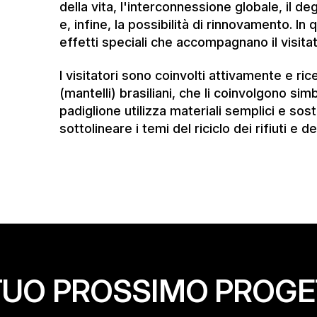
padiglione utilizza materiali semplici e soste
sottolineare i temi del riciclo dei rifiuti e
L TUO PROSSIMO PROG
Marike van der 
Responsabile Ma
T +41 52 748 22 15
communications
@
nussli.com