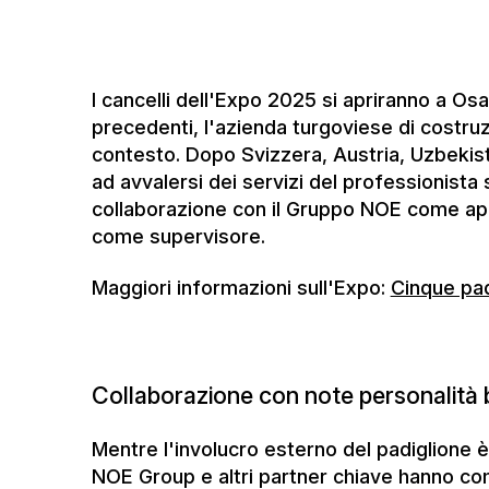
ad avvalersi dei servizi del professionista s
collaborazione con il Gruppo NOE come app
come supervisore.
Maggiori informazioni sull'Expo:
Cinque pad
Collaborazione con note personalità b
Mentre l'involucro esterno del padiglione è
NOE Group e altri partner chiave hanno co
interno. Il progetto si basa su un'idea della
Lessa, nota come Bia Lessa, e del suo team
di per sé un grande onore. Quando il concet
leggenda della cultura brasiliana, si può p
unica nella vita", afferma Stefan Sekiguchi