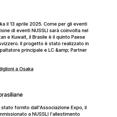
vizzero. Il progetto è stato realizzato in
altatore principale e LC &amp; Partner
iglioni a Osaka
rasiliane
 stato fornito dall'Associazione Expo, il
mmissionato a NUSSLI l'allestimento
 regista brasiliana Beatriz Ferreira
. "Lavorare a un padiglione nazionale è
to si basa anche sull'idea di una
arlare senza vergogna di un'opportunità
, COO Progetti speciali di NUSSLI.