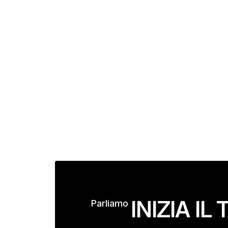
INIZIA I
–
Parliamo