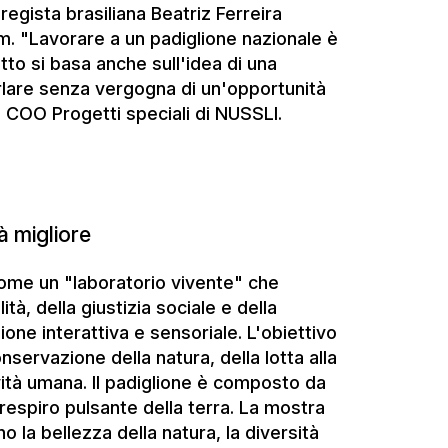
à migliore
 come un "laboratorio vivente" che
ità, della giustizia sociale e della
zione interattiva e sensoriale. L'obiettivo
nservazione della natura, della lotta alla
ità umana. Il padiglione è composto da
l respiro pulsante della terra. La mostra
o la bellezza della natura, la diversità
degrado dovuto allo sfruttamento umano
questi atti vengono utilizzati diversi
ore in un viaggio di scoperta.
cevono i tradizionali "parangolés"
bolicamente nell'esperienza. Inoltre, il