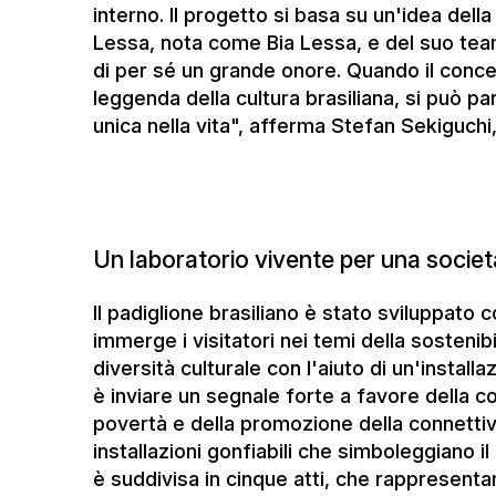
Un laboratorio vivente per una societ
Il padiglione brasiliano è stato sviluppato
immerge i visitatori nei temi della sostenibil
diversità culturale con l'aiuto di un'installa
è inviare un segnale forte a favore della co
povertà e della promozione della connettiv
installazioni gonfiabili che simboleggiano i
è suddivisa in cinque atti, che rappresentan
della vita, l'interconnessione globale, il 
e, infine, la possibilità di rinnovamento. In 
effetti speciali che accompagnano il visitat
I visitatori sono coinvolti attivamente e ri
(mantelli) brasiliani, che li coinvolgono sim