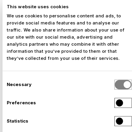
Or
Mejor Stand Ecológico
This website uses cookies
We use cookies to personalise content and ads, to
Prix
provide social media features and to analyse our
Emporia
, 2015
traffic. We also share information about your use of
prix
Mejor Montaje de una Exposición no Itinerante
our site with our social media, advertising and
analytics partners who may combine it with other
Prix
information that you’ve provided to them or that
Emporia
, 2015
they’ve collected from your use of their services.
prix
Mejor Elemento Construido Publicitario Efímero
Consent
Necessary
Selection
Preferences
Statistics