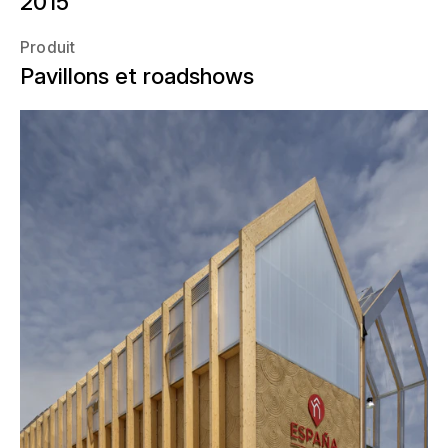
2015
Produit
Pavillons et roadshows
Sous la devise «Cultiver l'avenir»,
l'Espagne s'est dotée d'un pavillon
attrayant et perméable, symbole de la
fusion entre tradition et innovation.
NUSSLI a été mandaté par l'entreprise
générale Empty pour construire
l'Exposition nationale espagnole à
l'Expo de Milan.