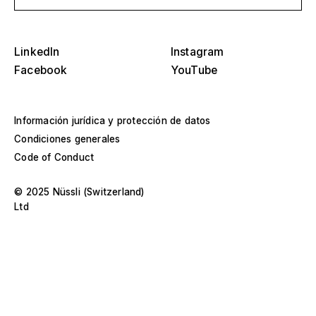
D
O
s
Tribunas, estadios y arenas
LinkedIn
Instagram
Selecciona una región o país específico
Facebook
YouTube
D
Escenarios
O
s
América
Información jurídica y protección de datos
Estructuras de eventos
Condiciones generales
Europa
Code of Conduct
Construcción de naves
Oriente Medio y África
© 2025 Nüssli (Switzerland)
Diseños especiales y construcción a medida
Ltd
Asia y Pacífico
Pabellones y roadshows
Selecciona un año específico o rango
D
Museos y exposiciones
O
–
s