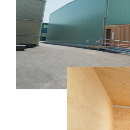
(531)