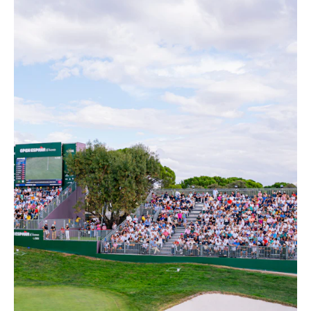
Desde hace varios años, NUSSLI
transforma el campo de golf de Madrid
en un escenario profesional para el
Open Golf Madrid. Con un diseño
modular, una planificación bien pensada
y una ejecución flexible, el equipo crea
una infraestructura que es tanto
funcional como cercana al público. De
este modo, el torneo se convierte en
una experiencia en la que la acción en
el green se escenifica de forma
impresionante, los espectadores
pueden seguirla fácilmente y todas las