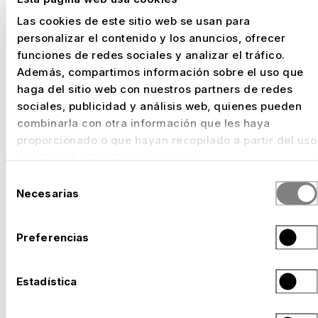
uso óptimo del espacio, mientras que la vista
Las cookies de este sitio web se usan para
del torneo sigue siendo clara y sin obstáculos
personalizar el contenido y los anuncios, ofrecer
para todos los visitantes. El resultado es un
funciones de redes sociales y analizar el tráfico.
diseño de evento que pone en escena la
Además, compartimos información sobre el uso que
competición deportiva de forma impresionante
haga del sitio web con nuestros partners de redes
y convierte el torneo en una experiencia
sociales, publicidad y análisis web, quienes pueden
inolvidable.
combinarla con otra información que les haya
proporcionado o que hayan recopilado a partir del uso
que haya hecho de sus servicios.
Selección
Necesarias
de
TRIBUNAS PARA SU EVENTO
consentimiento
PARA MOMENTOS DE PIEL DE
Preferencias
GALLINA EN TODAS LAS
Estadística
TERRAZAS.