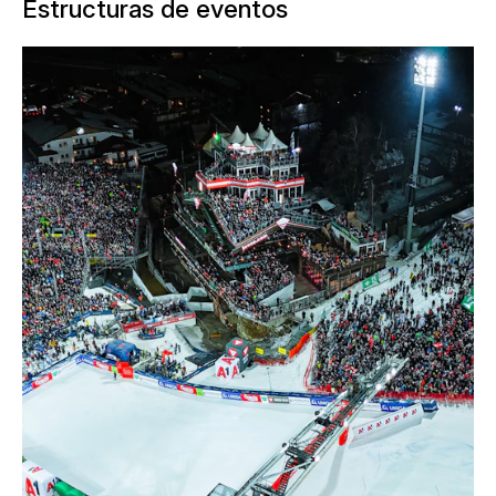
Estructuras de eventos
Cuando cada año miles de aficionados
a los deportes de invierno se reúnen en
la pista de llegada de Planai,
Schladming se convierte en uno de los
escenarios más impresionantes del
esquí alpino. La «Nightrace
Schladming» exige mucho más que las
soluciones clásicas de gradas: se
requiere una infraestructura temporal
de gran complejidad que funcione en
condiciones extremas y que, al mismo