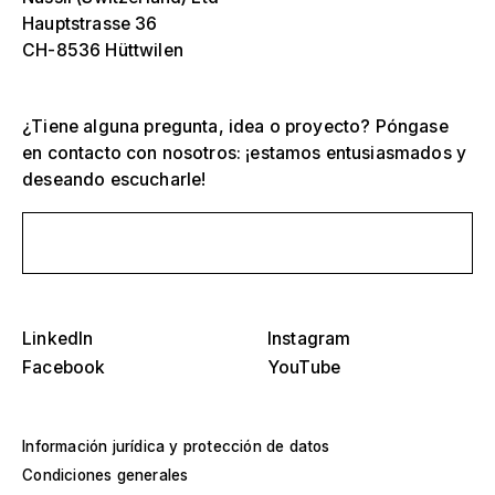
Hauptstrasse 36
CH-8536 Hüttwilen
¿Tiene alguna pregunta, idea o proyecto? Póngase
en contacto con nosotros: ¡estamos entusiasmados y
deseando escucharle!
Envíanos un mensaje
Selecciona una o más
D
O
s
Tribunas, estadios y arenas
LinkedIn
Instagram
Selecciona una región o país específico
D
Facebook
YouTube
Escenarios
O
s
América
Estructuras de eventos
Información jurídica y protección de datos
Condiciones generales
Europa