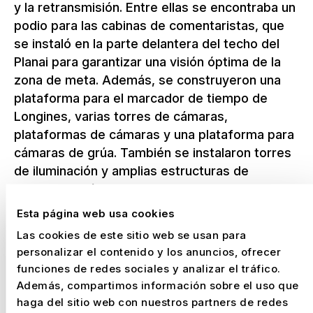
y la retransmisión. Entre ellas se encontraba un
podio para las cabinas de comentaristas, que
se instaló en la parte delantera del techo del
Planai para garantizar una visión óptima de la
zona de meta. Además, se construyeron una
plataforma para el marcador de tiempo de
Longines, varias torres de cámaras,
plataformas de cámaras y una plataforma para
cámaras de grúa. También se instalaron torres
de iluminación y amplias estructuras de
soporte de vídeo para garantizar la cobertura
técnica de la retransmisión televisiva
Esta página web usa cookies
internacional.
Las cookies de este sitio web se usan para
personalizar el contenido y los anuncios, ofrecer
funciones de redes sociales y analizar el tráfico.
Logística entre la nieve, la altitud
Además, compartimos información sobre el uso que
y la presión del tiempo
haga del sitio web con nuestros partners de redes