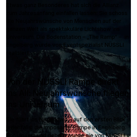
Etwas ganz Besonderes hat sich die Allianz
zum Jahresanfang einfallen lassen: Sie schoss
die Neujahrswünsche von Menschen auf der
ganzen Welt als spektakuläre Lichtshow ins
Universum. Die Bodenstation – „The Ramp“ – in
Engelberg wurde von Eventspezialist NÜSSLI
realisiert.
Von der NÜSSLI Rampe direkt
ins All: Neujahrswünsche fliegen
ins Universum
Sie führt ins Nirgendwo – auf den ersten Blick
jedenfalls: die imposante Rampe in Engelberg.
Konstruiert und gebaut wurde sie von NÜSSLI,