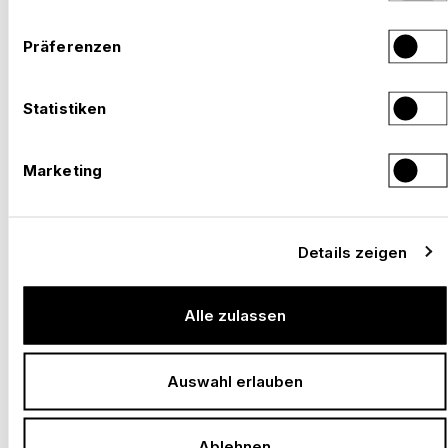
Präferenzen
–
BTS WORLD TOUR, MEXICO CITY
Mexiko,
Statistiken
2026
Marketing
Details zeigen
Alle zulassen
Auswahl erlauben
Ablehnen