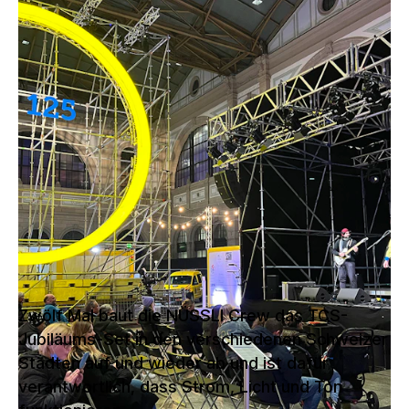
Der Touring Club Schweiz TCS feiert
sein 125-Jahr-Jubiläum. Ein Anlass also,
durch 12 Schweizer Städte zu touren
und alle am Jubiläumsfest teilhaben zu
lassen. Für die Tournee mit Erlebnissen
und Unterhaltung realisierte NÜSSLI
das Leuchtrad und die Showbühne und
verantwortet die Logistik und
Bauleitung.
Zwölf Mal baut die NÜSSLI Crew das TCS-
Jubiläums-Set in den verschiedenen Schweizer
Städten auf und wieder ab und ist dafür
verantwortlich, dass Strom, Licht und Ton