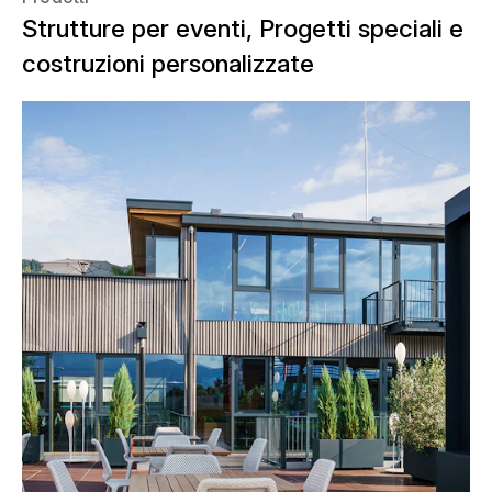
Strutture per eventi, Progetti speciali e
costruzioni personalizzate
Per il weekend della MotoGP™ al Red
Bull Ring di Spielberg, è stato creato il
Red Bull Gastgarten, una soluzione di
ospitalità di alta qualità per gli ospiti
Red Bull invitati. La struttura a due piani
realizzata da NUSSLI amplia la Red Bull
Energy Station esistente con attraenti
terrazze VIP su due livelli e crea un'area
di ospitalità esclusiva per uno degli
eventi motoristici più importanti