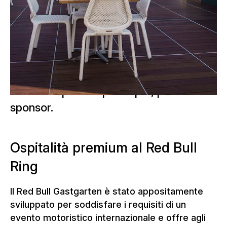
d'Europa. La combinazione di
architettura temporanea dell'evento,
arredi di alta qualità e una vista
ottimale sulla pista da corsa rende il
Red Bull Gastgarten un luogo di
incontro speciale per ospiti, partner e
sponsor.
Ospitalità premium al Red Bull
Ring
Il Red Bull Gastgarten è stato appositamente
sviluppato per soddisfare i requisiti di un
evento motoristico internazionale e offre agli