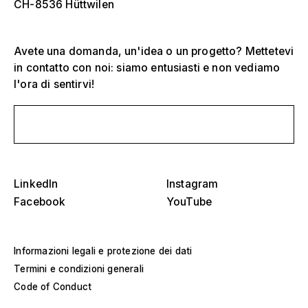
CH-8536 Hüttwilen
Avete una domanda, un'idea o un progetto? Mettetevi
in contatto con noi: siamo entusiasti e non vediamo
l'ora di sentirvi!
Seleziona uno o più
D
Scrivici un messaggio
O
s
Tribune, stadi e arene
Seleziona una regione o un paese specifico
LinkedIn
Instagram
D
Palchi
Facebook
YouTube
O
s
America
Strutture per eventi
Informazioni legali e protezione dei dati
Europa
Costruzione di saloni
Termini e condizioni generali
Code of Conduct
Medio Oriente e Africa
Progetti speciali e costruzioni personalizzate