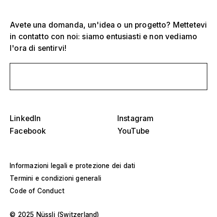
Avete una domanda, un'idea o un progetto? Mettetevi
in contatto con noi: siamo entusiasti e non vediamo
l'ora di sentirvi!
Scrivici un messaggio
Seleziona uno o più
D
O
s
Tribune, stadi e arene
LinkedIn
Instagram
Seleziona una regione o un paese specifico
D
Facebook
YouTube
Palchi
O
s
America
Strutture per eventi
Informazioni legali e protezione dei dati
Termini e condizioni generali
Europa
Costruzione di saloni
Code of Conduct
Medio Oriente e Africa
Progetti speciali e costruzioni personalizzate
© 2025 Nüssli (Switzerland)