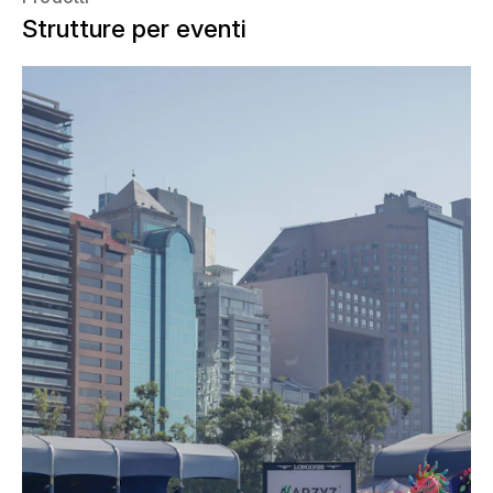
Strutture per eventi
Nel tradizionale complesso «Campo
Marte» di Città del Messico è stato
realizzato un esclusivo centro di gara
per il Longines Global Champions Tour.
Grazie a un raffinato senso dello spazio,
della funzionalità e dell’atmosfera, la
struttura è stata trasformata in un
ambiente di alto livello dedicato agli
eventi. NUSSLI è orgogliosa di allestire
nuovamente questa struttura anno
dopo anno.