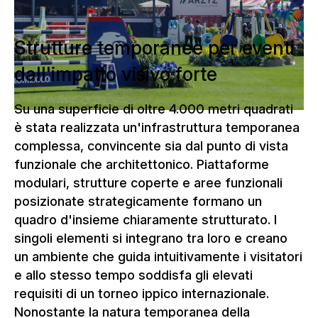
Strutture temporanee per eventi
dall'impatto visivo forte
Su una superficie di oltre 4.000 metri quadrati
è stata realizzata un'infrastruttura temporanea
complessa, convincente sia dal punto di vista
funzionale che architettonico. Piattaforme
modulari, strutture coperte e aree funzionali
posizionate strategicamente formano un
quadro d'insieme chiaramente strutturato. I
singoli elementi si integrano tra loro e creano
un ambiente che guida intuitivamente i visitatori
e allo stesso tempo soddisfa gli elevati
requisiti di un torneo ippico internazionale.
Nonostante la natura temporanea della