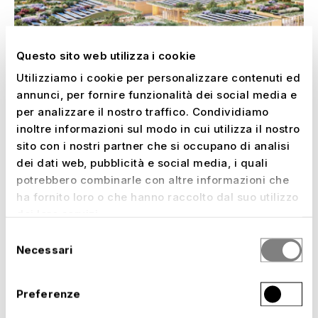
Questo sito web utilizza i cookie
Utilizziamo i cookie per personalizzare contenuti ed
annunci, per fornire funzionalità dei social media e
per analizzare il nostro traffico. Condividiamo
inoltre informazioni sul modo in cui utilizza il nostro
EXPO 2027 BELGRADO – CON NUSSLI SUL
sito con i nostri partner che si occupano di analisi
POSTO. PRONTI PER LA PRESENTAZIONE DEL
dei dati web, pubblicità e social media, i quali
–
TUO PAESE.
Serbia, 2027
potrebbero combinarle con altre informazioni che
ha fornito loro o che hanno raccolto dal suo utilizzo
dei loro servizi.
Selezione
Necessari
del
consenso
Preferenze