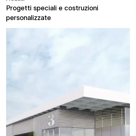
Progetti speciali e costruzioni
personalizzate
L'International Broadcast Center (IBC)
è una delle sedi centrali dei Giochi
Olimpici di Parigi 2024. Riunisce
Olympic Broadcasting Services (OBS) e
i detentori dei diritti di canali televisivi e
radiofonici di tutto il mondo per
produrre immagini in diretta e la
copertura dei Giochi Olimpici e
Paralimpici.