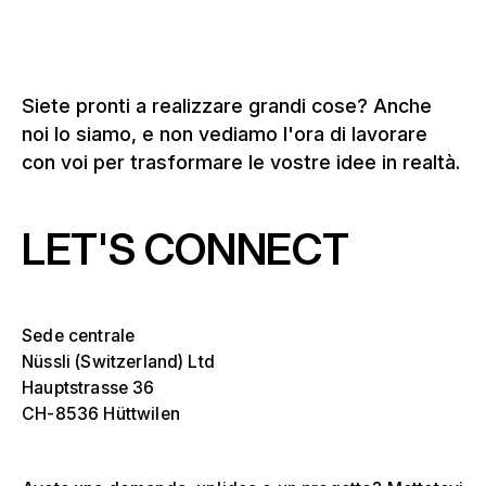
Siete pronti a realizzare grandi cose? Anche
noi lo siamo, e non vediamo l'ora di lavorare
con voi per trasformare le vostre idee in realtà.
LET'S CONNECT
Seleziona uno o più
Die
Ove
Sede centrale
sch
Nüssli (Switzerland) Ltd
Tribune, stadi e arene
Hauptstrasse 36
Seleziona una regione o un paese specifico
Die
CH-8536 Hüttwilen
Palchi
Ove
sch
America
Strutture per eventi