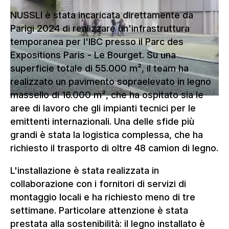
NUSSLI è stata incaricata direttamente da
Parigi 2024 di realizzare un'infrastruttura
temporanea per l'IBC presso il Parc des
Expositions Paris - Le Bourget. Su una
superficie totale di 55.000 m², il team ha
realizzato un pavimento sopraelevato in legno
massello di 16.000 m², che ha ospitato sia le
aree di lavoro che gli impianti tecnici per le
emittenti internazionali. Una delle sfide più
grandi è stata la logistica complessa, che ha
richiesto il trasporto di oltre 48 camion di legno.
L'installazione è stata realizzata in
collaborazione con i fornitori di servizi di
montaggio locali e ha richiesto meno di tre
settimane. Particolare attenzione è stata
prestata alla sostenibilità: il legno installato è