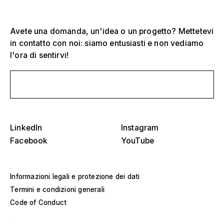
Avete una domanda, un'idea o un progetto? Mettetevi
in contatto con noi: siamo entusiasti e non vediamo
l'ora di sentirvi!
Seleziona uno o più
D
Scrivici un messaggio
O
s
Tribune, stadi e arene
Seleziona una regione o un paese specifico
LinkedIn
Instagram
D
Palchi
O
Facebook
YouTube
s
America
Strutture per eventi
Informazioni legali e protezione dei dati
Europa
Costruzione di saloni
Termini e condizioni generali
Code of Conduct
Medio Oriente e Africa
Progetti speciali e costruzioni personalizzate