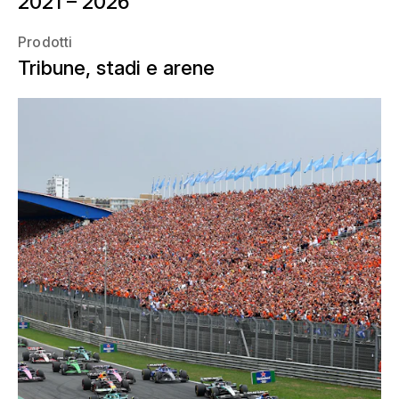
2021 – 2026
Prodotti
Tribune, stadi e arene
Dal 2021 al 2026, NUSSLI ha realizzato
le tribune temporanee per il Gran
Premio d’Olanda Heineken di Formula 1
a Zandvoort. In occasione del ritorno
della Formula 1 sulla costa olandese del
Mare del Nord, sono state realizzate
tre grandi tribune con un totale di circa
35'000 posti a sedere, oltre ad aree
aggiuntive per gli spettatori situate