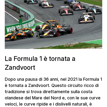
sotto le tribune. Il progetto ha posto
sfide particolari in termini di
progettazione, statica e montaggio, a
causa delle difficili condizioni del sito
tra le dune e degli elevati requisiti
tecnici delle strutture.
La Formula 1 è tornata a
Zandvoort
Dopo una pausa di 36 anni, nel 2021 la Formula 1
è tornata a Zandvoort. Questo circuito ricco di
tradizione si trova direttamente sulla costa
olandese del Mare del Nord e, con le sue curve
veloci, le curve ripide e i dislivelli naturali, è