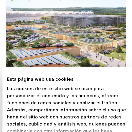
Esta página web usa cookies
Las cookies de este sitio web se usan para
EXPO 2027 BELGRADO: CON NUSSLI EN SITU.
personalizar el contenido y los anuncios, ofrecer
LISTOS PARA LA PRESENTACIÓN DE SU PAÍS.
funciones de redes sociales y analizar el tráfico.
–
Serbia, 2027
Además, compartimos información sobre el uso que
haga del sitio web con nuestros partners de redes
sociales, publicidad y análisis web, quienes pueden
combinarla con otra información que les haya