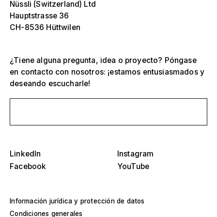
Nüssli (Switzerland) Ltd
Hauptstrasse 36
CH-8536 Hüttwilen
¿Tiene alguna pregunta, idea o proyecto? Póngase
en contacto con nosotros: ¡estamos entusiasmados y
deseando escucharle!
Selecciona una o más
D
O
Envíanos un mensaje
s
Tribunas, estadios y arenas
Selecciona una región o país específico
D
Escenarios
LinkedIn
Instagram
O
Facebook
YouTube
s
América
Estructuras de eventos
Europa
Información jurídica y protección de datos
Construcción de naves
Condiciones generales