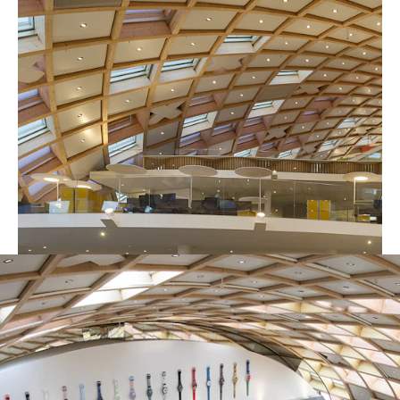
Para la nueva sede de Swatch en
Biena, NUSSLI desarrolló una refinada
construcción que contribuyó a
optimizar la acústica en el interior y
confeccionó distintos muebles
individualizados.