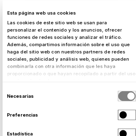
Esta página web usa cookies
PROYECTOS SELECCIONADOS
Las cookies de este sitio web se usan para
personalizar el contenido y los anuncios, ofrecer
funciones de redes sociales y analizar el tráfico.
Además, compartimos información sobre el uso que
haga del sitio web con nuestros partners de redes
sociales, publicidad y análisis web, quienes pueden
combinarla con otra información que les haya
proporcionado o que hayan recopilado a partir del uso
que haya hecho de sus servicios.
Selección
Necesarias
de
consentimiento
Preferencias
Estadística