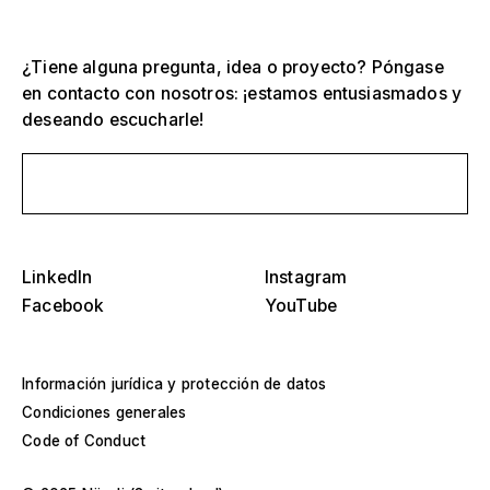
¿Tiene alguna pregunta, idea o proyecto? Póngase
en contacto con nosotros: ¡estamos entusiasmados y
deseando escucharle!
Selecciona una o más
Envíanos un mensaje
D
O
s
Tribunas, estadios y arenas
LinkedIn
Instagram
Selecciona una región o país específico
D
Facebook
YouTube
Escenarios
O
s
América
Estructuras de eventos
Información jurídica y protección de datos
Europa
Condiciones generales
Construcción de naves
Code of Conduct
Oriente Medio y África
Diseños especiales y construcción a medida