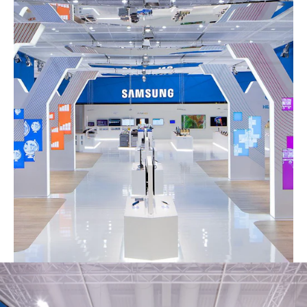
Todos los años en primavera, Hannover
se convierte en el centro del mundo
digitalizado. Es cuando en la ciudad de
la feria alemana se celebra la mayor
exposición de tecnología informática a
nivel mundial, la CeBIT. En 2014 se
presentó Samsung Electronics en la
CeBIT con un stand de 1600 metros
cuadrados, construido completamente
por NUSSLI.