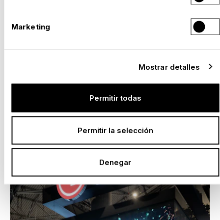
Marketing
Mostrar detalles
EXPO 2027 BELGRADO: CON NUSSLI EN SITU.
Permitir todas
LISTOS PARA LA PRESENTACIÓN DE SU PAÍS.
–
Serbia, 2027
Permitir la selección
Denegar