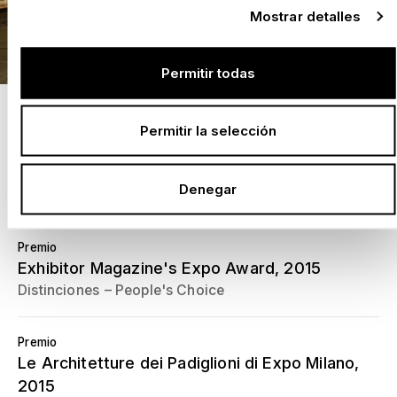
Mostrar detalles
Permitir todas
Permitir la selección
Premio
Exhibitor Magazine's Expo Award
, 2015
Denegar
Distinciones
Best Elements & Details
Premio
Exhibitor Magazine's Expo Award
, 2015
Distinciones
People's Choice
Premio
Le Architetture dei Padiglioni di Expo Milano
,
2015