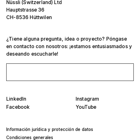
Nüssli (Switzerland) Ltd
Hauptstrasse 36
CH-8536 Hüttwilen
¿Tiene alguna pregunta, idea o proyecto? Póngase
en contacto con nosotros: ¡estamos entusiasmados y
deseando escucharle!
Envíanos un mensaje
Selecciona una o más
D
LinkedIn
Instagram
O
Facebook
YouTube
s
Tribunas, estadios y arenas
Selecciona una región o país específico
D
Información jurídica y protección de datos
Escenarios
O
Condiciones generales