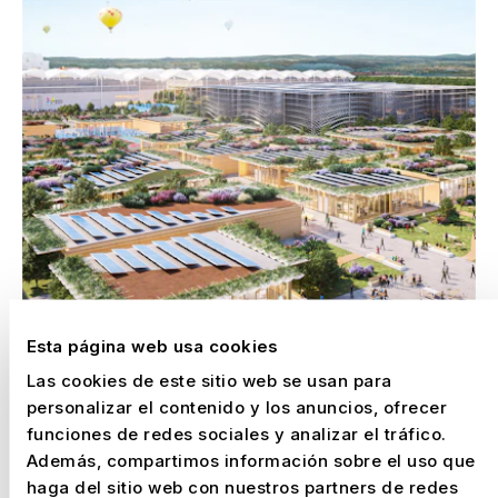
Esta página web usa cookies
EXPO 2027 BELGRADO: CON NUSSLI EN SITU.
Las cookies de este sitio web se usan para
LISTOS PARA LA PRESENTACIÓN DE SU PAÍS.
personalizar el contenido y los anuncios, ofrecer
–
Serbia, 2027
funciones de redes sociales y analizar el tráfico.
Además, compartimos información sobre el uso que
haga del sitio web con nuestros partners de redes