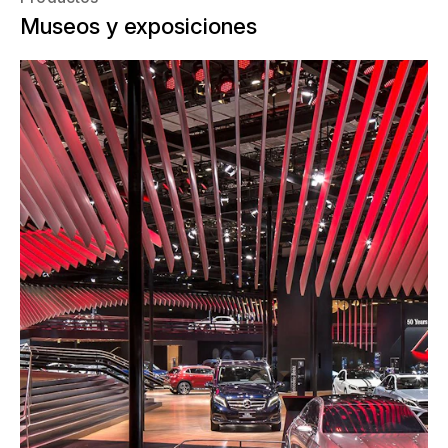
Museos y exposiciones
Mercedes-Benz aprovechó la
exposición del automóvil de este año
para su estreno mundial de su nueva
clase S. Una excelente presentación en
la feria ofreció el marco a la suntuosa
escenificación. En colaboración con
colegas chinos AMBROSIUS Alemania
convenció a los clientes con el estánd
listo de un total de 3.000 metros
cuadrados y dio en el clavo con la
calidad y la comodidad gracias a los