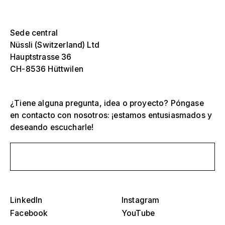
Sede central
Nüssli (Switzerland) Ltd
Hauptstrasse 36
CH-8536 Hüttwilen
¿Tiene alguna pregunta, idea o proyecto? Póngase
en contacto con nosotros: ¡estamos entusiasmados y
deseando escucharle!
Selecciona una o más
D
O
Envíanos un mensaje
s
Tribunas, estadios y arenas
Selecciona una región o país específico
D
Escenarios
LinkedIn
Instagram
O
Facebook
YouTube
s
América
Estructuras de eventos