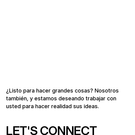
DINASTÍA REAL Y SU ÉPOCA» EN EL MUSEO
–
NACIONAL DE PRAGA
República Checa,
2026
Más sobre museos y exposiciones
¿Listo para hacer grandes cosas? Nosotros
también, y estamos deseando trabajar con
usted para hacer realidad sus ideas.
LET'S CONNECT