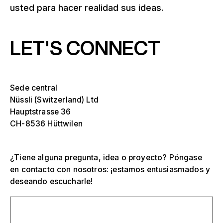
usted para hacer realidad sus ideas.
LET'S CONNECT
Sede central
Nüssli (Switzerland) Ltd
Hauptstrasse 36
CH-8536 Hüttwilen
¿Tiene alguna pregunta, idea o proyecto? Póngase
en contacto con nosotros: ¡estamos entusiasmados y
deseando escucharle!
Selecciona una o más
D
O
Envíanos un mensaje
s