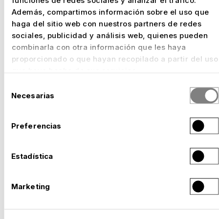
funciones de redes sociales y analizar el tráfico.
Además, compartimos información sobre el uso que
haga del sitio web con nuestros partners de redes
EXPO 2027 BELGRADO: CON NUSSLI EN SITU.
sociales, publicidad y análisis web, quienes pueden
LISTOS PARA LA PRESENTACIÓN DE SU PAÍS.
combinarla con otra información que les haya
–
Serbia, 2027
proporcionado o que hayan recopilado a partir del uso
que haya hecho de sus servicios.
Selección
Necesarias
de
consentimiento
Preferencias
Estadística
Marketing