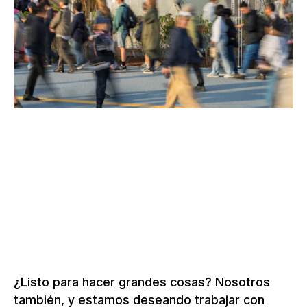
PABELLÓN SUIZO «FROM HEIDI TO HIGH
–
TECH», EXPO 2025 DE OSAKA
Japón, 2025
Ver más pabellones y roadshows
¿Listo para hacer grandes cosas? Nosotros
también, y estamos deseando trabajar con