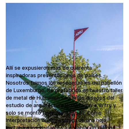
Floriade Expo, una de las exposiciones
hortícolas más importantes del mundo,
se celebró en Almere (Países Bajos) de
abril a octubre.
Allí se expusieron más de cuarenta
inspiradoras presentaciones de países.
Nosotros fuimos los responsables del pabellón
de Luxemburgo. Se prefabricó en nuestro taller
de metal de Hüttwilen según los diseños del
estudio de arquitectura Schürmann + Witry y
solo se montó finalmente in situ. Como
interpretación arquitectónica de una hoja,
invitaba a los visitantes a entablar un diálogo