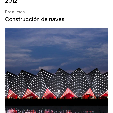
2012
Productos
Construcción de naves
Puntual para la 57 edición del Festival
de Eurovisión en Bakú, en Azerbaiyán,
se terminó la Baku Crystal Hall. NUSSLI
participó de forma importante en la
construcción de este moderno
complejo para conciertos y deportes
con capacidad para 25 000
espectadores, pensado para ser
utilizado a largo plazo para otros