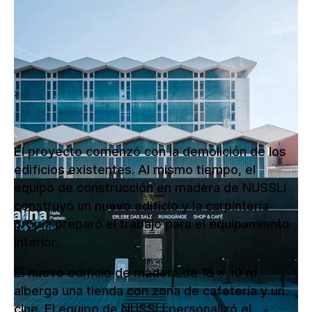
NUSSLI realizó el nuevo centro de
visitantes de la salina suiza con tienda,
cafetería y cine como inicio de los
nuevos recorridos de experiencias.
El proyecto comenzó con la demolición de los
edificios existentes. Al mismo tiempo, el
equipo de construcción en madera de NUSSLI
construyó un nuevo edificio y la carpintería
propia preparó el trabajo para el equipamiento
interior.
El nuevo edificio de madera de 18 x 10 m
alberga una tienda con zona de cafetería y un
cine. El equipo de NUSSLI personalizó el