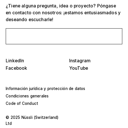
¿Tiene alguna pregunta, idea o proyecto? Póngase
en contacto con nosotros: ¡estamos entusiasmados y
deseando escucharle!
Selecciona una o más
D
Envíanos un mensaje
O
s
Tribunas, estadios y arenas
Selecciona una región o país específico
D
LinkedIn
Instagram
Escenarios
O
Facebook
YouTube
s
América
Estructuras de eventos
Europa
Información jurídica y protección de datos
Construcción de naves
Condiciones generales
Oriente Medio y África
Code of Conduct
Diseños especiales y construcción a medida
Asia y Pacífico
© 2025 Nüssli (Switzerland)
Pabellones y roadshows
Ltd
Selecciona un año específico o rango