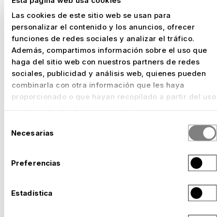
Las cookies de este sitio web se usan para
personalizar el contenido y los anuncios, ofrecer
funciones de redes sociales y analizar el tráfico.
Además, compartimos información sobre el uso que
haga del sitio web con nuestros partners de redes
EXPO 2027 BELGRADO: CON NUSSLI EN SITU.
sociales, publicidad y análisis web, quienes pueden
combinarla con otra información que les haya
LISTOS PARA LA PRESENTACIÓN DE SU PAÍS.
proporcionado o que hayan recopilado a partir del uso
–
Serbia, 2027
que haya hecho de sus servicios.
Selección
Necesarias
de
consentimiento
Preferencias
Estadística