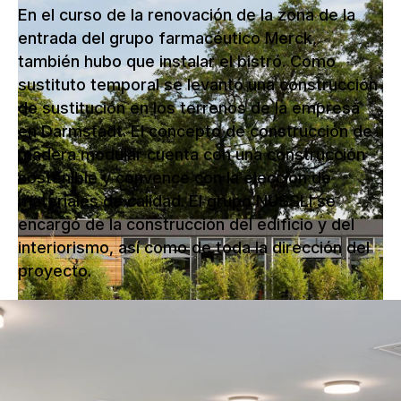
En el curso de la renovación de la zona de la
entrada del grupo farmacéutico Merck,
también hubo que instalar el bistró. Como
sustituto temporal se levantó una construcción
de sustitución en los terrenos de la empresa
en Darmstadt. El concepto de construcción de
madera modular cuenta con una construcción
sostenible y convence con la elección de
materiales de calidad. El grupo NUSSLI se
encargó de la construcción del edificio y del
interiorismo, así como de toda la dirección del
proyecto.