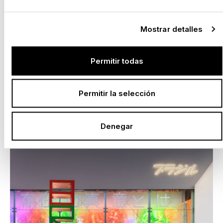
Mostrar detalles
EXPO 2027 BELGRADO: CON NUSSLI EN SITU.
LISTOS PARA LA PRESENTACIÓN DE SU PAÍS.
Permitir todas
–
Serbia, 2027
Permitir la selección
Denegar