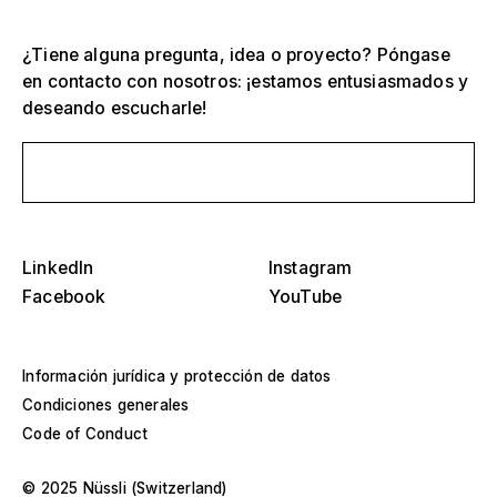
¿Tiene alguna pregunta, idea o proyecto? Póngase
Selecciona una o más
D
en contacto con nosotros: ¡estamos entusiasmados y
O
deseando escucharle!
s
Tribunas, estadios y arenas
Selecciona una región o país específico
Envíanos un mensaje
D
Escenarios
O
s
América
Estructuras de eventos
LinkedIn
Instagram
Facebook
YouTube
Europa
Construcción de naves
Oriente Medio y África
Diseños especiales y construcción a medida
Información jurídica y protección de datos
Condiciones generales
Asia y Pacífico
Pabellones y roadshows
Code of Conduct
Selecciona un año específico o rango
D
Museos y exposiciones
© 2025 Nüssli (Switzerland)
O