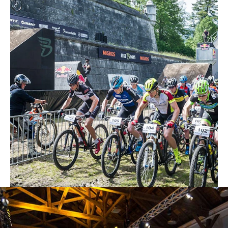
celebrará en Solothurn el mayor
festival de bicicletas de Suiza: los Bike
Days 2017. NUSSLI ya lleva cinco años
colaborando como «promotor oficial» y
se ha encargado de realizar la rampa de
salida de nueve metros de altura y 17
de longitud desde la que se realizará el
«Dirty Jump», unas gradas de pie para
198 aficionados, así como dos puentes
peatonales.